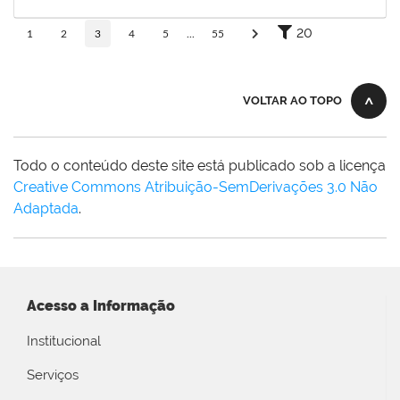
31/12/2025
Concluído
20
1
2
3
4
5
...
55
VOLTAR AO TOPO
Todo o conteúdo deste site está publicado sob a licença
Creative Commons Atribuição-SemDerivações 3.0 Não
Adaptada
.
Acesso a Informação
Institucional
Serviços