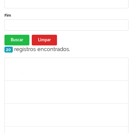
Fim
Buscar
Limpar
registros encontrados.
20
Matrícula
Nome
Cargo
Processo
Início
Fim
Status
3145225
PRISCILLA LEONNOR ALENCAR FERREIRA
Docente
23007.00023303/2025-14
17/02/2026
17/05/2026
Concluído
1327881
LUCIANO SERGIO HOCEVAR
Docente
23007.00023001/2025-20
15/02/2026
14/05/2026
Concluído