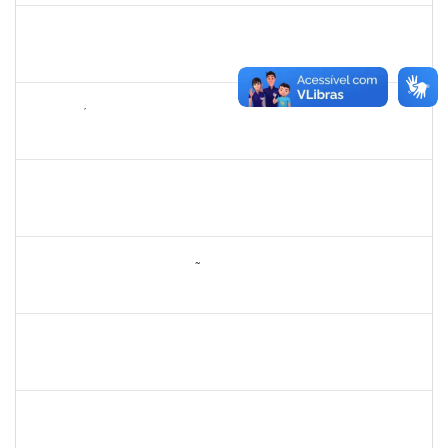
1919544
MARIA DAS GRAÇAS MASCARENHAS QUEIROZ
Técnico
23007.00000308/2025-79
10/11/2025
24/12/2025
Concluído
2265449
THIAGO ÍTALO ROCHA DE JESUS
Técnico
23007.00014094/2025-46
05/11/2025
19/11/2025
Concluído
1477484
CLAUDIO ANTONIO FARIA VARGAS
Técnico
23007.00008722/2025-75
03/11/2025
31/12/2025
Concluído
2260005
ESTEFANIA DA CONCEIÇÃO NEVES
Técnico
23007.00013074/2025-38
17/10/2025
15/11/2025
Concluído
1062443
REBECCA DA SILVA ANDRADE
Docente
23007.00009392/2025-27
16/10/2025
14/12/2025
Concluído
1551189
FABIOLA MARINHO COSTA
Docente
23007.00016328/2025-62
06/10/2025