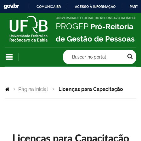
COMUNICA BR
ACESSO À INFORMAÇÃO
PARTI
IR
UNIVERSIDADE FEDERAL DO RECÔNCAVO DA BAHIA
PROGEP
Pró-Reitoria
PARA
O
de Gestão de Pessoas
CONTEÚDO
Buscar no portal
Página inicial
Licenças para Capacitação
Licenças para Capacitação