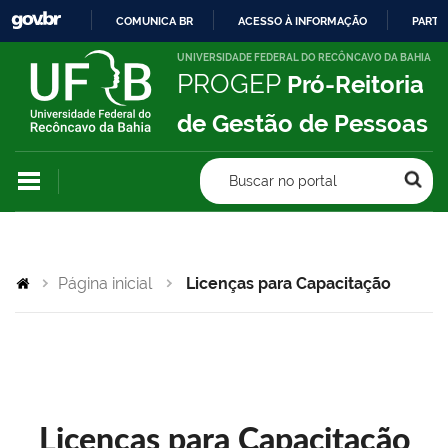
COMUNICA BR
ACESSO À INFORMAÇÃO
PARTI
IR
UNIVERSIDADE FEDERAL DO RECÔNCAVO DA BAHIA
PROGEP
Pró-Reitoria
PARA
O
de Gestão de Pessoas
CONTEÚDO
Buscar no portal
Página inicial
Licenças para Capacitação
Licenças para Capacitação