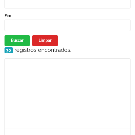
Fim
Buscar
Limpar
registros encontrados.
30
Matrícula
Nome
Cargo
Processo
Início
Fim
Status
3145225
PRISCILLA LEONNOR ALENCAR FERREIRA
Docente
23007.00023303/2025-14
17/02/2026
17/05/2026
Concluído
1327881
LUCIANO SERGIO HOCEVAR
Docente
23007.00023001/2025-20
15/02/2026
14/05/2026
Concluído