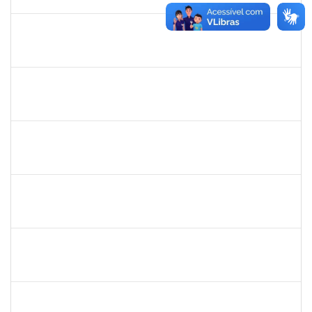
31/12/2025
Concluído
2257489
MARCELO DE JESUS DE AZEVEDO
Técnico
23007.00017995/2025-61
06/10/2025
31/10/2025
Concluído
1190254
CAMILA MAIA NOGUEIRA
Técnico
23007.00019162/2025-77
06/10/2025
04/11/2025
Concluído
2420879
TIAGO ANSELMO PEREIRA MACIEL
Técnico
23007.00019893/2025-31
06/10/2025
03/01/2026
Concluído
2257623
SILVANIA CONCEICAO SILVA
Técnico
23007.00004824/2025-76
06/10/2025
04/11/2025
Concluído
1837428
DANIELE CONCEICAO MARQUES
23007.00005260/2025-41
01/10/2025
31/10/2025
Concluído
1717557
TATIANA POLLIANA PINTO DE LIMA
Docente