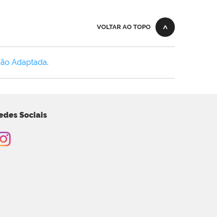
VOLTAR AO TOPO
Não Adaptada
.
edes Sociais