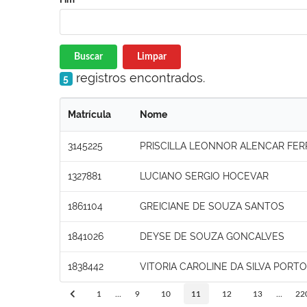
Buscar
Limpar
registros encontrados.
5
Matrícula
Nome
3145225
PRISCILLA LEONNOR ALENCAR FER
1327881
LUCIANO SERGIO HOCEVAR
1861104
GREICIANE DE SOUZA SANTOS
1841026
DEYSE DE SOUZA GONCALVES
1838442
VITORIA CAROLINE DA SILVA PORTO
1
...
9
10
11
12
13
...
22