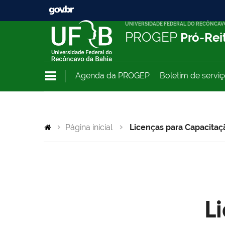
UNIVERSIDADE FEDERAL DO RECÔNCAV
PROGEP
Pró-Rei
Agenda da PROGEP
Boletim de servi
Página inicial
Licenças para Capacitaç
L