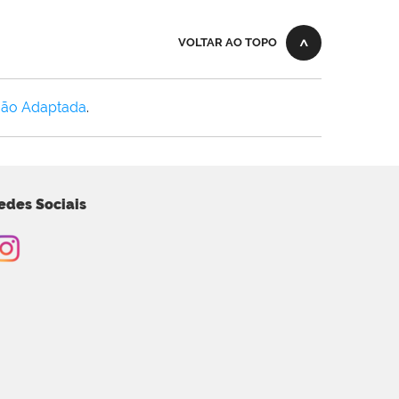
VOLTAR AO TOPO
Não Adaptada
.
edes Sociais