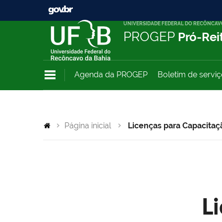
UNIVERSIDADE FEDERAL DO RECÔNCAV
PROGEP
Pró-Rei
Agenda da PROGEP
Boletim de servi
Página inicial
Licenças para Capacitaç
L