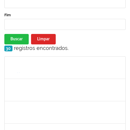
Fim
Buscar
Limpar
registros encontrados.
30
Matrícula
Nome
Cargo
Processo
Início
Fim
Status
2134954
ANA PAULA PORTELA GOMES VIVAS
Técnico
23007.00013321/2023-68
03/07/2023
02/08/2023
Concluído
2260515
FAGNER DOS SANTOS FERNANDES
Técnico
23007.00001374/2023-15
07/06/2023
05/08/2023
Concluído