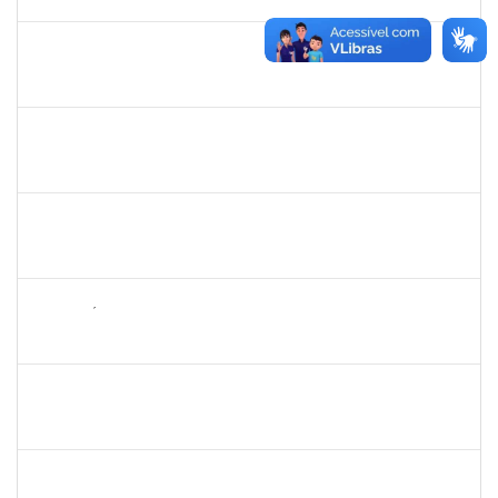
06/10/2023
Concluído
279671
MARIA BARBARA GONCALVES DOS SANTOS SILVA
Técnico
23007.00016569/2023-60
11/09/2023
10/10/2023
Concluído
2730940
GUSTAVO CARVALHO DOS SANTOS
Técnico
23007.00018249/2023-96
28/08/2023
11/10/2023
Concluído
1152634
LUCIANO BORGES FREIRE
Técnico
23007.00009350/2023-03
01/09/2023
15/10/2023
Concluído
2265449
THIAGO ÍTALO ROCHA DE JESUS
Técnico
23007.00009815/2023-58
18/09/2023
18/10/2023
Concluído
- 1962522
CARINE TONDO ALVES
Docente
4017295
21/11/2023
20/10/2023
Concluído
1847366
ANGELA CRISTINA DE OLIVEIRA LIMA
Técnico