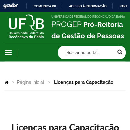
COMUNICA BR
ACESSO À INFORMAÇÃO
PARTI
IR
UNIVERSIDADE FEDERAL DO RECÔNCAVO DA BAHIA
PROGEP
Pró-Reitoria
PARA
O
de Gestão de Pessoas
CONTEÚDO
Buscar no portal
Página inicial
Licenças para Capacitação
Licenças para Capacitação