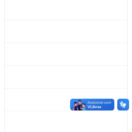
1647923
JOSE SERGIO SANTOS DA SILVA
Técnico
3781229
16/11/2023
15/12/2023
Concluído
1847336
JAMILE MACHADO DA FRANCA SATURNINO
Técnico
23007.00019137/2023-79
16/11/2023
15/12/2023
Concluído
1871134
LUCILENE ROCHA SANTOS
Técnico
23007.00024205/2023-13
16/11/2023
15/12/2023
Concluído
1467312
JACIRA TEIXEIRA CASTRO
Docente
23007.00021224/2023-87
08/11/2023
07/01/2024
Concluído
1308736
JOELMA CERQUEIRA FADIGAS
Docente
23007.00021537/2023-75
06/11/2023
04/01/2024
Concluído
1630119
JACQUELINE COSTA DIAS PITANGUEIRA
Docente
23007.00022353/2023-62
06/11/2023
04/01/2024
Concluído