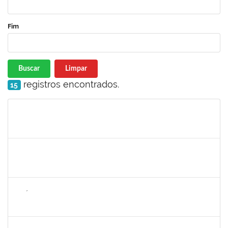
Fim
Buscar
Limpar
registros encontrados.
15
Matrícula
Nome
Cargo
Processo
Início
Fim
Status
1636183
EDER PEREIRA RODRIGUES
Docente
23007.00022254/2023-19
21/11/2023
16/02/2024
Concluído
1626754
AMÉLIA BORBA COSTA REIS
Docente
23007.00019486/2023-65
21/11/2023
22/12/2023
Concluído