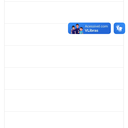
1717823
DEISY VITAL DOS SANTOS
Docente
23007.00022178/2023-34
06/11/2023
03/02/2024
Concluído
1760632
ALINE PEREIRA DA SILVA MATOS
Técnico
23007.00019849/2022-64
06/11/2023
11/12/2023
Concluído
1406311
WANBERTON GABRIEL DE SOUZA
Docente
4054614
06/11/2023
20/12/2023
Concluído
1546249
ANA PAULA SANTOS DE JESUS
Docente
23007.00024028/2023-39
06/11/2023
30/12/2023
Concluído
1560127
MURILO SANTOS BOTELHO
Técnico
23007.00018991/2023-44
05/11/2023
05/01/2024
Concluído
1573600
EDSON PAULINO DA SILVA
Técnico
3363822
03/11/2023