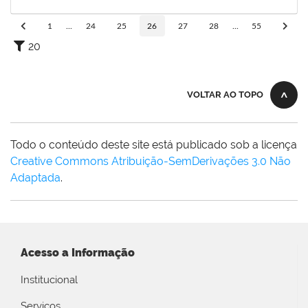
24/11/2023
Concluído
1
...
24
25
26
27
28
...
55
20
VOLTAR AO TOPO
Todo o conteúdo deste site está publicado sob a licença
Creative Commons Atribuição-SemDerivações 3.0 Não
Adaptada
.
Acesso a Informação
Institucional
Serviços