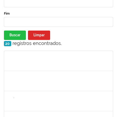
Fim
Buscar
Limpar
registros encontrados.
20
Matrícula
Nome
Cargo
Processo
Início
Fim
Status
1636183
EDER PEREIRA RODRIGUES
Docente
23007.00022254/2023-19
21/11/2023
16/02/2024
Concluído
1626754
AMÉLIA BORBA COSTA REIS
Docente
23007.00019486/2023-65
21/11/2023
22/12/2023
Concluído