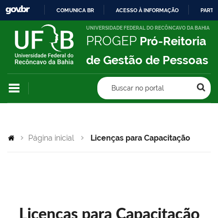
COMUNICA BR
ACESSO À INFORMAÇÃO
PARTI
IR
UNIVERSIDADE FEDERAL DO RECÔNCAVO DA BAHIA
PROGEP
Pró-Reitoria
PARA
O
de Gestão de Pessoas
CONTEÚDO
Buscar no portal
Página inicial
Licenças para Capacitação
Licenças para Capacitação