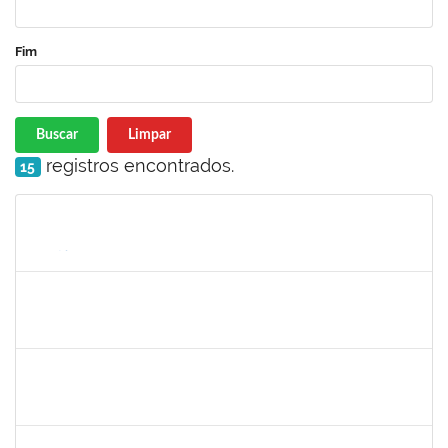
Fim
Buscar
Limpar
registros encontrados.
15
Matrícula
Nome
Cargo
Processo
Início
Fim
Status
1715969
PATRICIA VEIGA NASCIMENTO
Docente
23007.00023961/2023-05
01/11/2023
30/12/2023
Concluído
2183675
ANALDINO PINHEIRO SILVA FILHO
Docente
23007.00024719/2023-06
01/11/2023
30/12/2023
Concluído