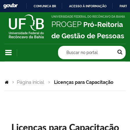
COMUNICA BR
ACESSO À INFORMAÇÃO
PARTI
IR
UNIVERSIDADE FEDERAL DO RECÔNCAVO DA BAHIA
PROGEP
Pró-Reitoria
PARA
O
de Gestão de Pessoas
CONTEÚDO
Buscar no portal
Página inicial
Licenças para Capacitação
Licenças para Capacitação