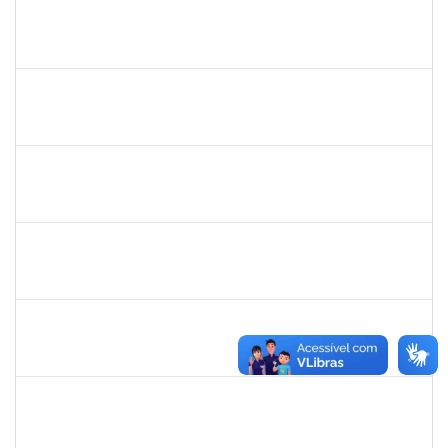
1835671
MAURICIO DE OLIVEIRA MIRANDA
Técnico
23007.00018638/2023-69
01/10/2023
29/12/2023
Concluído
1150843
JEFFERSON PARREIRA DE LIMA
Técnico
23007.00018647/2023-20
01/10/2023
29/12/2023
Concluído
1066080
CRISTIANO DA SILVA ARAUJO
Técnico
23007.00021745/2023-85
01/10/2023
29/12/2023
Concluído
1838450
JAMILE MILZA DE JESUS PEREIRA
Técnico
23007.00023813/2023-24
30/10/2023
28/12/2023
Concluído
1075431
ERANE LEMOS PITON NEIVA
Técnico
4114419
27/11/2023
26/12/2023
Concluído
2129419
JEIZA BOTELHO LEAL REIS
Docente
23007.00019083/2023-82
25/10/2023
25/12/2023
Concluído