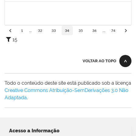
1298060
MICHELI DANTAS SOARES
Docente
23007.00016893/2023-42
26/09/2023
24/12/2023
Concluído
1
...
32
33
34
35
36
...
74
15
VOLTAR AO TOPO
Todo o conteúdo deste site está publicado sob a licença
Creative Commons Atribuição-SemDerivações 3.0 Não
Adaptada
.
Acesso a Informação