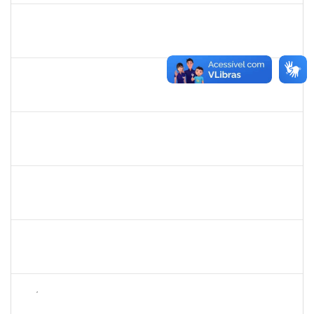
1298060
MICHELI DANTAS SOARES
Docente
23007.00016893/2023-42
26/09/2023
24/12/2023
Concluído
2465951
HERMES PEDREIRA DA SILVA FILHO
Docente
23007.00020651/2023-38
24/11/2023
22/12/2023
Concluído
1870805
PEDRO DA COSTA BARBOSA
Técnico
23007.00025121/2023-16
24/11/2023
22/12/2023
Concluído
2387155
MICHELLE DE SANTANA XAVIER RAMOS
Docente
23007.00022202/2023-65
23/11/2023
22/12/2023
Concluído
1873900
JOSE FRANCISCO COUTINHO PASSOS
Técnico
23007.00022192/2022-47
23/11/2023
22/12/2023
Concluído
1626754
AMÉLIA BORBA COSTA REIS
Docente
23007.00019486/2023-65
21/11/2023