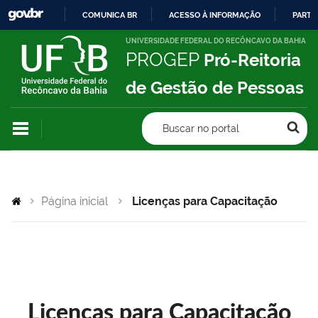
COMUNICA BR
ACESSO À INFORMAÇÃO
PARTI
IR
UNIVERSIDADE FEDERAL DO RECÔNCAVO DA BAHIA
PROGEP
Pró-Reitoria
PARA
O
de Gestão de Pessoas
CONTEÚDO
Buscar no portal
Página inicial
Licenças para Capacitação
Licenças para Capacitação