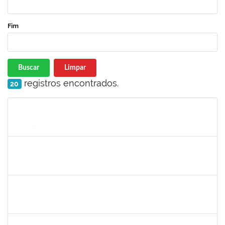
Fim
Buscar
Limpar
registros encontrados.
20
Matrícula
Nome
Cargo
Processo
Início
Fim
Status
1715969
PATRICIA VEIGA NASCIMENTO
Docente
23007.00023961/2023-05
01/11/2023
30/12/2023
Concluído
2183675
ANALDINO PINHEIRO SILVA FILHO
Docente
23007.00024719/2023-06
01/11/2023
30/12/2023
Concluído