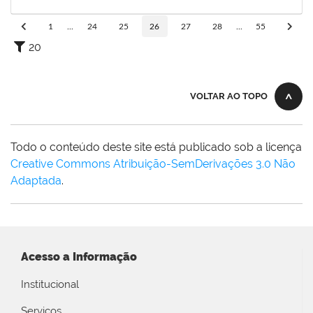
22/12/2023
Concluído
1
...
24
25
26
27
28
...
55
20
VOLTAR AO TOPO
Todo o conteúdo deste site está publicado sob a licença
Creative Commons Atribuição-SemDerivações 3.0 Não
Adaptada
.
Acesso a Informação
Institucional
Serviços