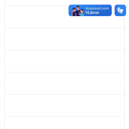
22/12/2023
Concluído
1552725
LEANDRO LOURENCAO DUARTE
Docente
23007.00024694/2023-02
21/11/2023
21/12/2023
Concluído
1343648
PATRICIA FIGUEIREDO MARQUES
Docente
23007.00016365/2023-39
21/11/2023
20/12/2023
Concluído
1327881
LUCIANO SERGIO HOCEVAR
Docente
3933858
21/11/2023
20/12/2023
Concluído
1489537
GEOVANA DA PAZ MONTEIRO
Docente
23007.00024088/2023-68
20/11/2023
20/12/2023
Concluído
1406311
WANBERTON GABRIEL DE SOUZA
Docente
4054614
06/11/2023
20/12/2023
Concluído
1489537
GEOVANA DA PAZ MONTEIRO
Docente