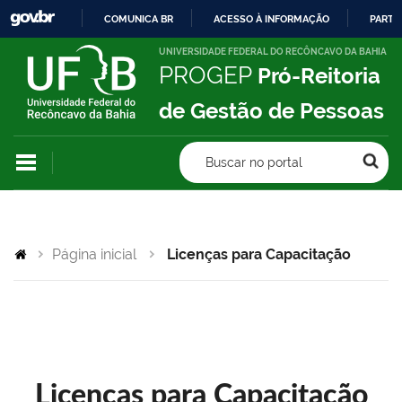
COMUNICA BR
ACESSO À INFORMAÇÃO
PARTI
IR
UNIVERSIDADE FEDERAL DO RECÔNCAVO DA BAHIA
PROGEP
Pró-Reitoria
PARA
O
de Gestão de Pessoas
CONTEÚDO
Buscar no portal
Página inicial
Licenças para Capacitação
Licenças para Capacitação