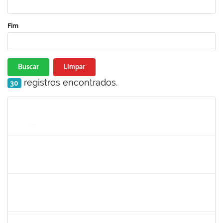
Fim
Buscar
Limpar
registros encontrados.
30
Matrícula
Nome
Cargo
Processo
Início
Fim
Status
1715969
PATRICIA VEIGA NASCIMENTO
Docente
23007.00023961/2023-05
01/11/2023
30/12/2023
Concluído
2183675
ANALDINO PINHEIRO SILVA FILHO
Docente
23007.00024719/2023-06
01/11/2023
30/12/2023
Concluído