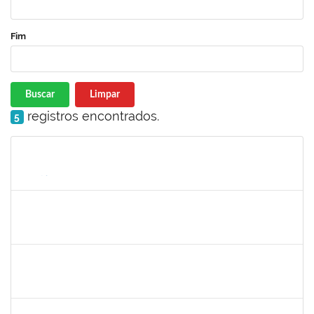
Fim
Buscar
Limpar
registros encontrados.
5
Matrícula
Nome
Cargo
Processo
Início
Fim
Status
1715969
PATRICIA VEIGA NASCIMENTO
Docente
23007.00023961/2023-05
01/11/2023
30/12/2023
Concluído
2183675
ANALDINO PINHEIRO SILVA FILHO
Docente
23007.00024719/2023-06
01/11/2023
30/12/2023
Concluído