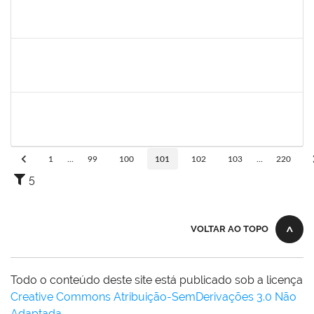
1730975
ZULEIDE SILVA DE CARVALHO
Técnico
23007.00019434/2023-14
02/10/2023
30/12/2023
Concluído
2652969
ERIVALDO DE JESUS DA SILVA
Técnico
23007.00021368/2023-79
02/10/2023
30/12/2023
Concluído
2258859
VANDERLEY DOS SANTOS GOMES
Técnico
23007.00022186/2023-12
02/10/2023
30/12/2023
Concluído
1
...
99
100
101
102
103
...
220
5
VOLTAR AO TOPO
Todo o conteúdo deste site está publicado sob a licença
Creative Commons Atribuição-SemDerivações 3.0 Não
Adaptada
.