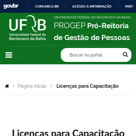
COMUNICA BR
ACESSO À INFORMAÇÃO
PARTI
IR
UNIVERSIDADE FEDERAL DO RECÔNCAVO DA BAHIA
PROGEP
Pró-Reitoria
PARA
O
de Gestão de Pessoas
CONTEÚDO
Buscar no portal
Página inicial
Licenças para Capacitação
Licenças para Capacitação