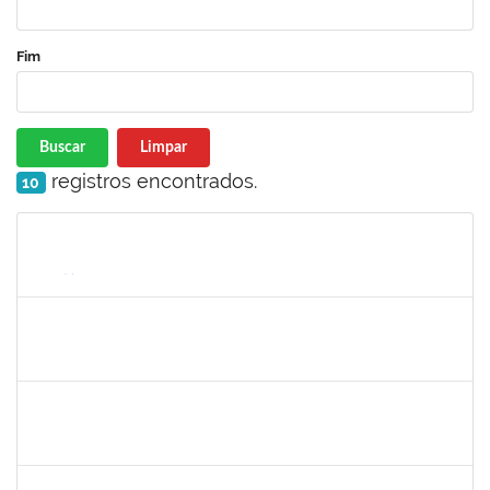
Fim
Buscar
Limpar
registros encontrados.
10
Matrícula
Nome
Cargo
Processo
Início
Fim
Status
1760178
ISMAEL JACOB DAL ZOT JUNIOR
Técnico
23007.00009349/2023-30
26/06/2023
24/08/2023
Concluído
1051880
CRISTIANE SOUZA MAIA
Técnico
23007.00012995/2023-43
01/08/2023
30/08/2023
Concluído