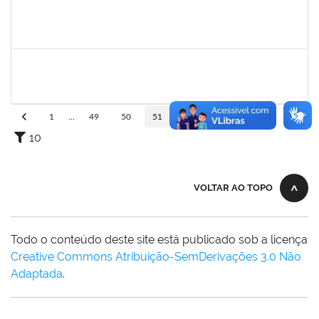
1652007
SAULO LEAL FERREIRA
Técnico
23007.00012835/2023-95
26/06/2023
23/09/2023
Concluído
1553278
JOSELE DE FARIAS RODRIGUES SANTA BARBARA
Docente
23007.00011576/2023-41
26/06/2023
24/09/2023
Concluído
1
...
49
50
51
52
53
...
110
10
VOLTAR AO TOPO
Todo o conteúdo deste site está publicado sob a licença
Creative Commons Atribuição-SemDerivações 3.0 Não
Adaptada
.