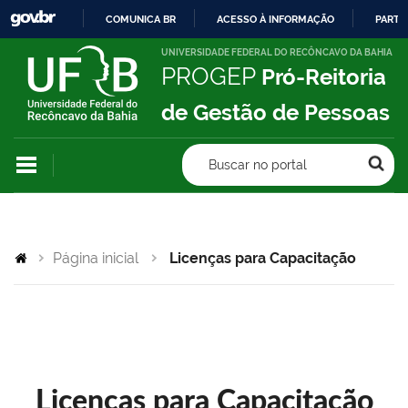
COMUNICA BR
ACESSO À INFORMAÇÃO
PARTI
IR
UNIVERSIDADE FEDERAL DO RECÔNCAVO DA BAHIA
PROGEP
Pró-Reitoria
PARA
O
de Gestão de Pessoas
CONTEÚDO
Buscar no portal
Página inicial
Licenças para Capacitação
Licenças para Capacitação