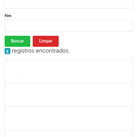
Fim
Buscar
Limpar
registros encontrados.
5
Matrícula
Nome
Cargo
Processo
Início
Fim
Status
1760178
ISMAEL JACOB DAL ZOT JUNIOR
Técnico
23007.00009349/2023-30
26/06/2023
24/08/2023
Concluído
1051880
CRISTIANE SOUZA MAIA
Técnico
23007.00012995/2023-43
01/08/2023
30/08/2023
Concluído