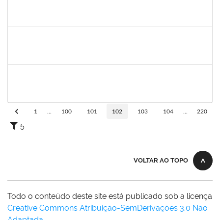
1206405
FILIPE PEREIRA PAES
Técnico
23007.00023667/2022-89
02/08/2023
31/08/2023
Concluído
2278430
ARLIN CESAR COSTA NAFRA SANTANA
Técnico
23007.00014334/2023-71
03/07/2023
31/08/2023
Concluído
1885108
RONALDO CARVALHO DA SILVA
Técnico
23007.00008985/2023-61
01/07/2023
31/08/2023
Concluído
1
...
100
101
102
103
104
...
220
5
VOLTAR AO TOPO
Todo o conteúdo deste site está publicado sob a licença
Creative Commons Atribuição-SemDerivações 3.0 Não
Adaptada
.