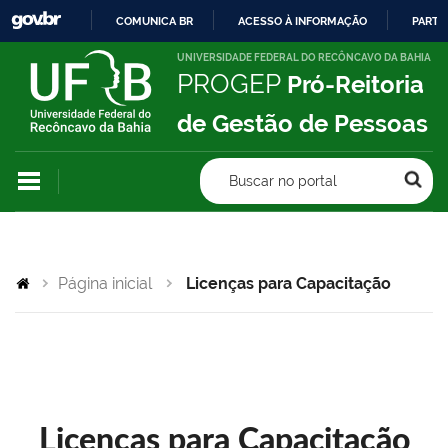
COMUNICA BR
ACESSO À INFORMAÇÃO
PARTI
IR
UNIVERSIDADE FEDERAL DO RECÔNCAVO DA BAHIA
PROGEP
Pró-Reitoria
PARA
O
de Gestão de Pessoas
CONTEÚDO
Buscar no portal
Página inicial
Licenças para Capacitação
Licenças para Capacitação