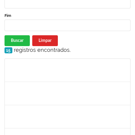
Fim
Buscar
Limpar
registros encontrados.
15
Matrícula
Nome
Cargo
Processo
Início
Fim
Status
1467312
JACIRA TEIXEIRA CASTRO
Docente
23007.00021224/2023-87
08/11/2023
07/01/2024
Concluído
1308736
JOELMA CERQUEIRA FADIGAS
Docente
23007.00021537/2023-75
06/11/2023
04/01/2024
Concluído