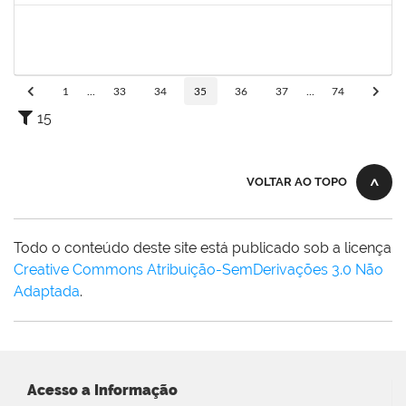
2183675
ANALDINO PINHEIRO SILVA FILHO
Docente
23007.00024719/2023-06
01/11/2023
30/12/2023
Concluído
1
...
33
34
35
36
37
...
74
15
VOLTAR AO TOPO
Todo o conteúdo deste site está publicado sob a licença
Creative Commons Atribuição-SemDerivações 3.0 Não
Adaptada
.
Acesso a Informação