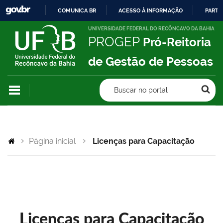
COMUNICA BR
ACESSO À INFORMAÇÃO
PARTI
IR
UNIVERSIDADE FEDERAL DO RECÔNCAVO DA BAHIA
PROGEP
Pró-Reitoria
PARA
O
de Gestão de Pessoas
CONTEÚDO
Buscar no portal
Página inicial
Licenças para Capacitação
Licenças para Capacitação