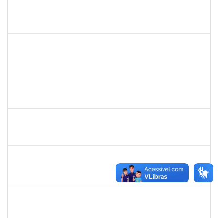
1573600
EDSON PAULINO DA SILVA
Técnico
3363822
03/11/2023
24/11/2023
Concluído
1672972
JOSEMARA BRITO DE JESUS
Técnico
23007.00016281/2023-76
01/11/2023
30/11/2023
Concluído
2093086
KASSIA AGUIAR NORBERTO RIOS
Docente
23007.00019923/2023-03
01/11/2023
30/11/2023
Concluído
1261912
FERNANDA DE OLIVEIRA SOUZA
Docente
23007.00021053/2023-48
01/11/2023
30/12/2023
Concluído
1473363
FERNANDO VICENTINI
Docente
23007.00020868/2023-96
01/11/2023
15/12/2023
Concluído
1715969
PATRICIA VEIGA NASCIMENTO
Docente
23007.00023961/2023-05
01/11/2023
30/12/2023
Concluído