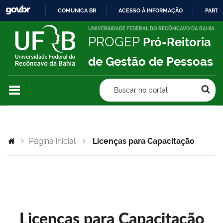
COMUNICA BR
ACESSO À INFORMAÇÃO
PARTI
IR
UNIVERSIDADE FEDERAL DO RECÔNCAVO DA BAHIA
PROGEP
Pró-Reitoria
PARA
O
de Gestão de Pessoas
CONTEÚDO
Buscar no portal
Página inicial
Licenças para Capacitação
Licenças para Capacitação