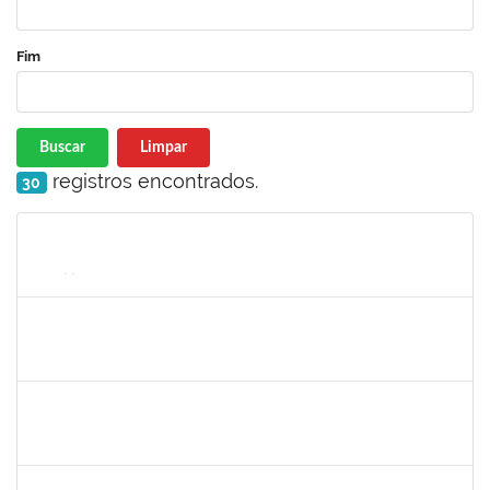
Fim
Buscar
Limpar
registros encontrados.
30
Matrícula
Nome
Cargo
Processo
Início
Fim
Status
1850157
DANIELA ARAUJO MACEDO LOPES
Técnico
23007.00018456/2023-36
07/08/2023
05/09/2023
Concluído
2026282
ARIANE SOUSA MENDES
Técnico
23007.00018691/2023-93
07/08/2023
05/09/2023
Concluído