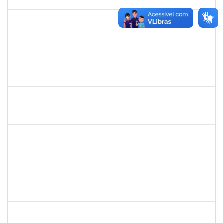
29/10/2023
Concluído
1217453
ANDRESSA HOSANA SOUZA DE OLIVEIRA
Técnico
23007.00017067/2023-97
16/10/2023
30/10/2023
Concluído
1872886
JURANDIR DE JESUS ALMEIDA
Técnico
23007.00027745/2022-78
01/10/2023
30/10/2023
Concluído
1837428
DANIELE CONCEICAO MARQUES
Técnico
23007.00022357/2023-51
02/10/2023
31/10/2023
Concluído
1871195
VERONICA RIBEIRO VIANA
Técnico
23007.00017749/2023-16
02/10/2023
31/10/2023
Concluído
1652588
LELIA MARIA SAMPAIO SANTANA
Técnico
23007.00011585/2023-89
03/08/2023
31/10/2023
Concluído
2085842
RENATO DOS SANTOS DINIZ
Docente