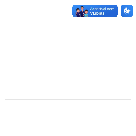
28/11/2023
Concluído
2304603
LAISE CARVALHO SANTOS
Técnico
23007.00021300/2023-72
30/10/2023
17/11/2023
Concluído
1838450
JAMILE MILZA DE JESUS PEREIRA
Técnico
23007.00023813/2023-24
30/10/2023
28/12/2023
Concluído
2129419
JEIZA BOTELHO LEAL REIS
Docente
23007.00019083/2023-82
25/10/2023
25/12/2023
Concluído
1074491
CONSUELO CRISTINA GOMES SILVA
Docente
4017295
20/10/2023
18/11/2023
Concluído
1047602
DAIANE ALVES FERREIRA NASCIMENTO
Técnico
23007.00009540/2023-14
16/10/2023
14/11/2023
Concluído
1705810
ALANA SAMPAIO SÁ MAGALHÃES
Técnico