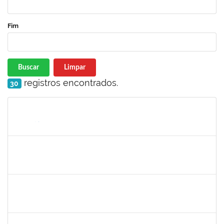
Fim
Buscar
Limpar
registros encontrados.
30
Matrícula
Nome
Cargo
Processo
Início
Fim
Status
1871134
LUCILENE ROCHA SANTOS
Técnico
23007.00024205/2023-13
16/11/2023
15/12/2023
Concluído
1467312
JACIRA TEIXEIRA CASTRO
Docente
23007.00021224/2023-87
08/11/2023
07/01/2024
Concluído