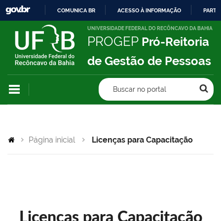
COMUNICA BR
ACESSO À INFORMAÇÃO
PARTI
IR
UNIVERSIDADE FEDERAL DO RECÔNCAVO DA BAHIA
PROGEP
Pró-Reitoria
PARA
O
de Gestão de Pessoas
CONTEÚDO
Buscar no portal
Página inicial
Licenças para Capacitação
Licenças para Capacitação