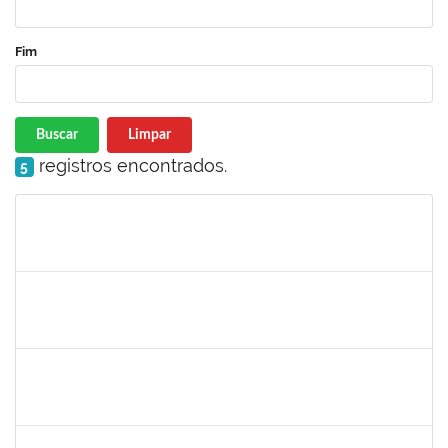
Fim
Buscar
Limpar
registros encontrados.
5
Matrícula
Nome
Cargo
Processo
Início
Fim
Status
1871134
LUCILENE ROCHA SANTOS
Técnico
23007.00024205/2023-13
16/11/2023
15/12/2023
Concluído
1467312
JACIRA TEIXEIRA CASTRO
Docente
23007.00021224/2023-87
08/11/2023
07/01/2024
Concluído