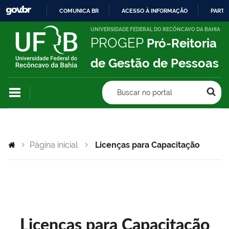
COMUNICA BR
ACESSO À INFORMAÇÃO
PARTI
IR
UNIVERSIDADE FEDERAL DO RECÔNCAVO DA BAHIA
PROGEP
Pró-Reitoria
PARA
O
de Gestão de Pessoas
CONTEÚDO
Buscar no portal
Página inicial
Licenças para Capacitação
Licenças para Capacitação