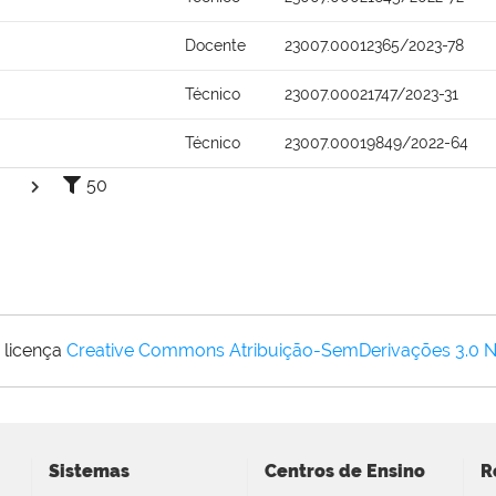
Docente
23007.00012365/2023-78
Técnico
23007.00021747/2023-31
Técnico
23007.00019849/2022-64
50
 licença
Creative Commons Atribuição-SemDerivações 3.0 
Sistemas
Centros de Ensino
R