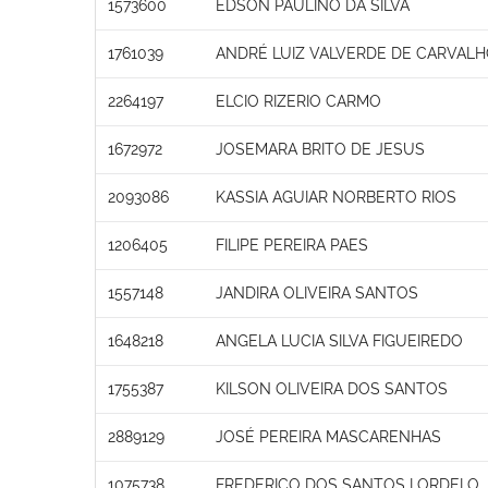
1573600
EDSON PAULINO DA SILVA
1761039
ANDRÉ LUIZ VALVERDE DE CARVAL
2264197
ELCIO RIZERIO CARMO
1672972
JOSEMARA BRITO DE JESUS
2093086
KASSIA AGUIAR NORBERTO RIOS
1206405
FILIPE PEREIRA PAES
1557148
JANDIRA OLIVEIRA SANTOS
1648218
ANGELA LUCIA SILVA FIGUEIREDO
1755387
KILSON OLIVEIRA DOS SANTOS
2889129
JOSÉ PEREIRA MASCARENHAS
1075738
FREDERICO DOS SANTOS LORDELO