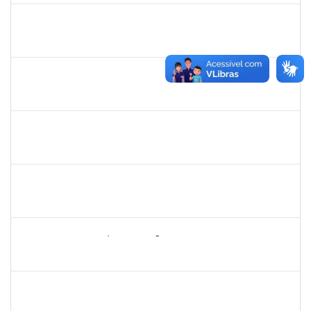
1838450
JAMILE MILZA DE JESUS PEREIRA
Técnico
23007.00023813/2023-24
30/10/2023
28/12/2023
Concluído
2129419
JEIZA BOTELHO LEAL REIS
Docente
23007.00019083/2023-82
25/10/2023
25/12/2023
Concluído
1074491
CONSUELO CRISTINA GOMES SILVA
Docente
4017295
20/10/2023
18/11/2023
Concluído
1047602
DAIANE ALVES FERREIRA NASCIMENTO
Técnico
23007.00009540/2023-14
16/10/2023
14/11/2023
Concluído
1705810
ALANA SAMPAIO SÁ MAGALHÃES
Técnico
23007.00023287/2023-64
16/10/2023
14/11/2023
Concluído
1187355
ROSANA CARNEIRO BOAVENTURA
Técnico
23007.00019257/2023-40
16/10/2023