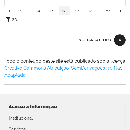
14/12/2023
Concluído
1
...
24
25
26
27
28
...
55
20
VOLTAR AO TOPO
Todo o conteúdo deste site está publicado sob a licença
Creative Commons Atribuição-SemDerivações 3.0 Não
Adaptada
.
Acesso a Informação
Institucional
Serviços