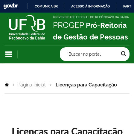
COMUNICA BR
ACESSO À INFORMAÇÃO
PARTI
IR
UNIVERSIDADE FEDERAL DO RECÔNCAVO DA BAHIA
PROGEP
Pró-Reitoria
PARA
O
de Gestão de Pessoas
CONTEÚDO
Buscar no portal
Página inicial
Licenças para Capacitação
Licenças para Capacitação