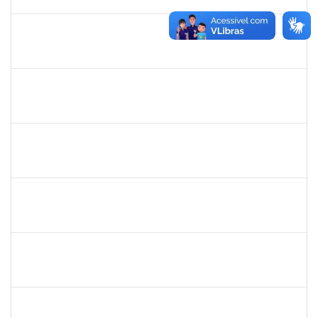
15/12/2023
Concluído
1473363
FERNANDO VICENTINI
Docente
23007.00020868/2023-96
01/11/2023
15/12/2023
Concluído
1557032
ZOZILENE NASCIMENTO SANTOS TELES
Técnico
23007.00030243/2022-47
01/11/2023
15/12/2023
Concluído
1187355
ROSANA CARNEIRO BOAVENTURA
Técnico
23007.00019257/2023-40
16/10/2023
14/12/2023
Concluído
2072268
JANIA BETANIA ALVES DA SILVA
Docente
23007.00027334/2023-17
09/12/2023
13/12/2023
Concluído
2329908
ROMENIQUE CARNEIRO DE SOUZA
Técnico
23007.00021747/2023-31
27/11/2023
11/12/2023
Concluído
1760632
ALINE PEREIRA DA SILVA MATOS
Técnico