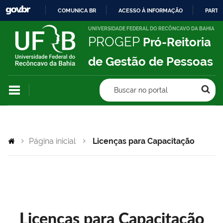
COMUNICA BR
ACESSO À INFORMAÇÃO
PARTI
IR
UNIVERSIDADE FEDERAL DO RECÔNCAVO DA BAHIA
PROGEP
Pró-Reitoria
PARA
O
de Gestão de Pessoas
CONTEÚDO
Buscar no portal
Página inicial
Licenças para Capacitação
Licenças para Capacitação