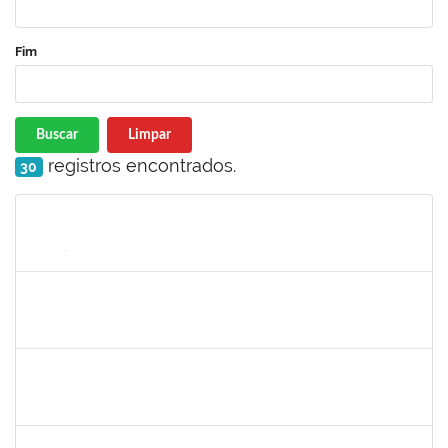
Fim
Buscar
Limpar
registros encontrados.
30
Matrícula
Nome
Cargo
Processo
Início
Fim
Status
2465951
HERMES PEDREIRA DA SILVA FILHO
Docente
23007.00020651/2023-38
24/11/2023
22/12/2023
Concluído
1870805
PEDRO DA COSTA BARBOSA
Técnico
23007.00025121/2023-16
24/11/2023
22/12/2023
Concluído