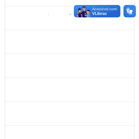
14/11/2023
Concluído
1705810
ALANA SAMPAIO SÁ MAGALHÃES
Técnico
23007.00023287/2023-64
16/10/2023
14/11/2023
Concluído
1187355
ROSANA CARNEIRO BOAVENTURA
Técnico
23007.00019257/2023-40
16/10/2023
14/12/2023
Concluído
1217453
ANDRESSA HOSANA SOUZA DE OLIVEIRA
Técnico
23007.00017067/2023-97
16/10/2023
30/10/2023
Concluído
1727482
KILDER LEITE RIBEIRO
Docente
23007.00020428/2023-45
15/10/2023
12/01/2024
Concluído
1727482
KILDER LEITE RIBEIRO
Docente
23007.00020428/2023-45
15/10/2023
12/01/2023
Concluído
2085096
IDALINA SOUZA MASCARENHAS BORGHI
Docente