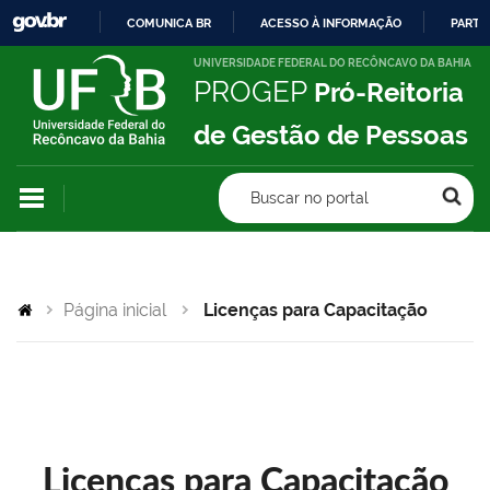
COMUNICA BR
ACESSO À INFORMAÇÃO
PARTI
IR
UNIVERSIDADE FEDERAL DO RECÔNCAVO DA BAHIA
PROGEP
Pró-Reitoria
PARA
O
de Gestão de Pessoas
CONTEÚDO
Buscar no portal
Página inicial
Licenças para Capacitação
Licenças para Capacitação