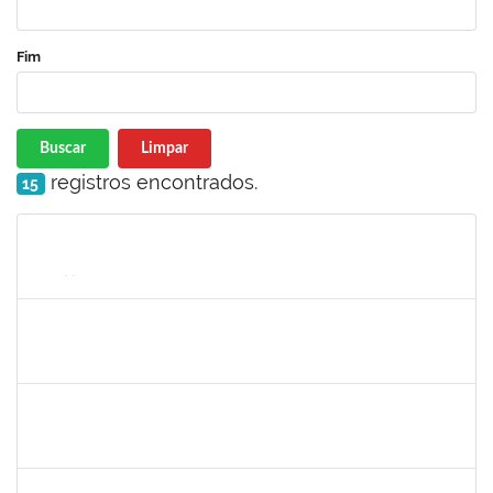
Fim
Buscar
Limpar
registros encontrados.
15
Matrícula
Nome
Cargo
Processo
Início
Fim
Status
1328349
LAVINE SILVA MATOS
Técnico
23007.00004163/2023-81
31/08/2009
29/09/2023
Concluído
2026459
SANDRINE DA SILVA SOUZA
Técnico
23007.00010233/2023-24
01/09/2023
30/09/2023
Concluído