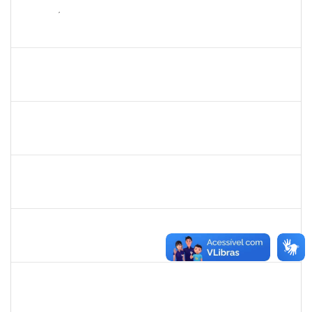
2265449
THIAGO ÍTALO ROCHA DE JESUS
Técnico
23007.00009815/2023-58
18/09/2023
18/10/2023
Concluído
- 1962522
CARINE TONDO ALVES
Docente
4017295
21/11/2023
20/10/2023
Concluído
1847366
ANGELA CRISTINA DE OLIVEIRA LIMA
Técnico
23007.00018667/2023-62
11/09/2023
20/10/2023
Concluído
1138765
ANDRE LUIS BOTELHO DORIA
Técnico
23007.00010927/2023-07
02/10/2023
27/10/2023
Concluído
1717658
EMMANUELLE FELIX DOS SANTOS
Docente
3491362
31/07/2023
28/10/2023
Concluído
1794704
ADYLA RAMOS DA SILVA LIMA
Técnico
23007.00014137/2023-55
01/08/2023
29/10/2023
Concluído