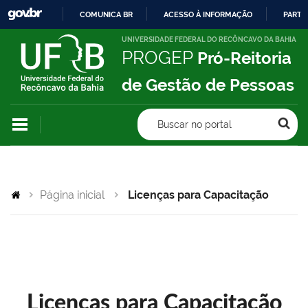
COMUNICA BR
ACESSO À INFORMAÇÃO
PARTI
IR
UNIVERSIDADE FEDERAL DO RECÔNCAVO DA BAHIA
PROGEP
Pró-Reitoria
PARA
O
de Gestão de Pessoas
CONTEÚDO
Buscar no portal
Página inicial
Licenças para Capacitação
Licenças para Capacitação