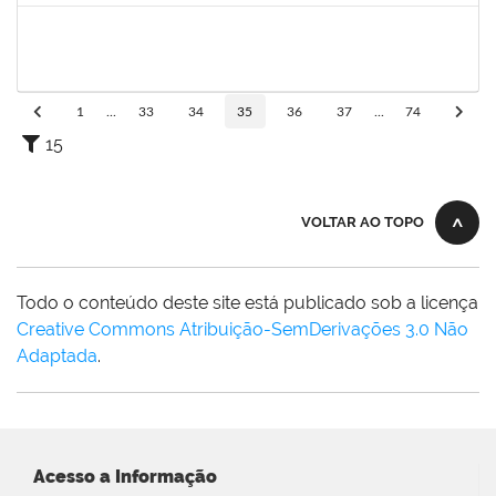
2399154
VANESSA QUINTINO DOS SANTOS
Técnico
23007.00019741/2022-70
01/08/2023
29/10/2023
Concluído
1
...
33
34
35
36
37
...
74
15
VOLTAR AO TOPO
Todo o conteúdo deste site está publicado sob a licença
Creative Commons Atribuição-SemDerivações 3.0 Não
Adaptada
.
Acesso a Informação