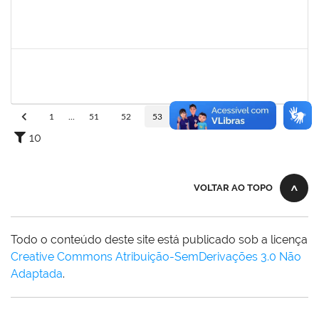
1644084
GEORGE ANTONIO SANTANA SANTOS
Técnico
23007.00001106/2023-73
18/09/2023
16/12/2023
Concluído
2663815
CLAUDIA TELLES GODOY
Técnico
23007.00025094/2023-66
01/12/2023
15/12/2023
Concluído
1
...
51
52
53
54
55
...
110
10
VOLTAR AO TOPO
Todo o conteúdo deste site está publicado sob a licença
Creative Commons Atribuição-SemDerivações 3.0 Não
Adaptada
.