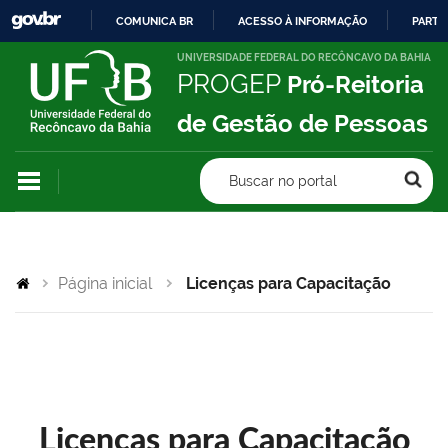
COMUNICA BR
ACESSO À INFORMAÇÃO
PARTI
IR
UNIVERSIDADE FEDERAL DO RECÔNCAVO DA BAHIA
PROGEP
Pró-Reitoria
PARA
O
de Gestão de Pessoas
CONTEÚDO
Buscar no portal
Página inicial
Licenças para Capacitação
Licenças para Capacitação