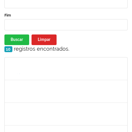
Fim
Buscar
Limpar
registros encontrados.
10
Matrícula
Nome
Cargo
Processo
Início
Fim
Status
1552725
LEANDRO LOURENCAO DUARTE
Docente
23007.00024694/2023-02
21/11/2023
21/12/2023
Concluído
1343648
PATRICIA FIGUEIREDO MARQUES
Docente
23007.00016365/2023-39
21/11/2023
20/12/2023
Concluído