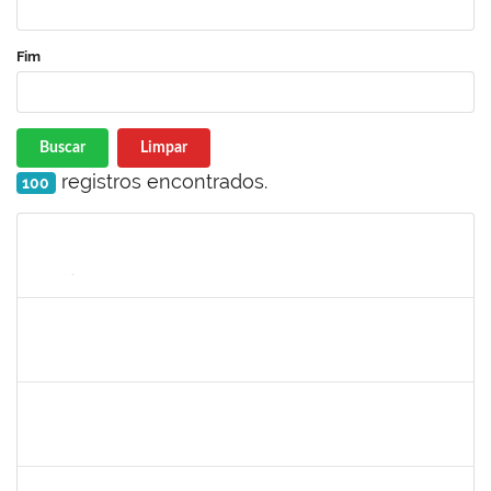
Fim
Buscar
Limpar
registros encontrados.
100
Matrícula
Nome
Cargo
Processo
Início
Fim
Status
1552725
LEANDRO LOURENCAO DUARTE
Docente
23007.00024694/2023-02
21/11/2023
21/12/2023
Concluído
1343648
PATRICIA FIGUEIREDO MARQUES
Docente
23007.00016365/2023-39
21/11/2023
20/12/2023
Concluído