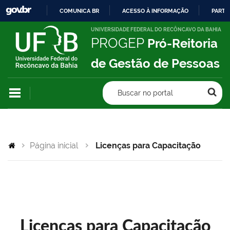
COMUNICA BR
ACESSO À INFORMAÇÃO
PARTI
IR
UNIVERSIDADE FEDERAL DO RECÔNCAVO DA BAHIA
PROGEP
Pró-Reitoria
PARA
O
de Gestão de Pessoas
CONTEÚDO
Buscar no portal
Página inicial
Licenças para Capacitação
Licenças para Capacitação