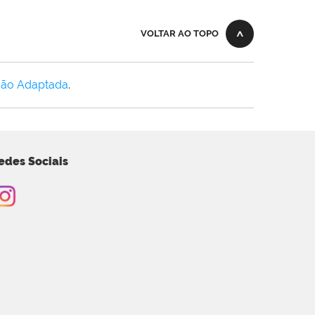
VOLTAR AO TOPO
Não Adaptada
.
edes Sociais