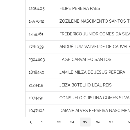
1206405
FILIPE PEREIRA PAES
1557032
ZOZILENE NASCIMENTO SANTOS T
1759761
FREDERICO JUNIOR GOMES DA SILV
1761039
ANDRÉ LUIZ VALVERDE DE CARVAL
2304603
LAISE CARVALHO SANTOS
1838450
JAMILE MILZA DE JESUS PEREIRA
2129419
JEIZA BOTELHO LEAL REIS
1074491
CONSUELO CRISTINA GOMES SILVA
1047602
DAIANE ALVES FERREIRA NASCIME
1
...
33
34
35
36
37
...
7