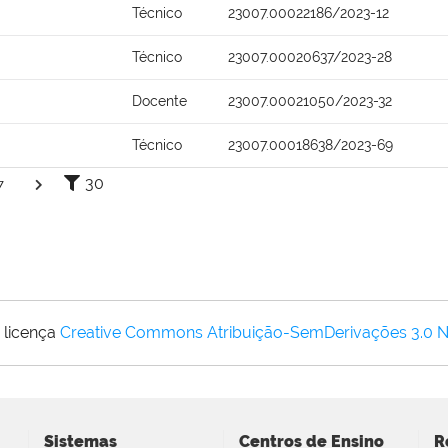
Técnico
23007.00022186/2023-12
Técnico
23007.00020637/2023-28
Docente
23007.00021050/2023-32
Técnico
23007.00018638/2023-69
30
7
 licença
Creative Commons Atribuição-SemDerivações 3.0 
Sistemas
Centros de Ensino
R