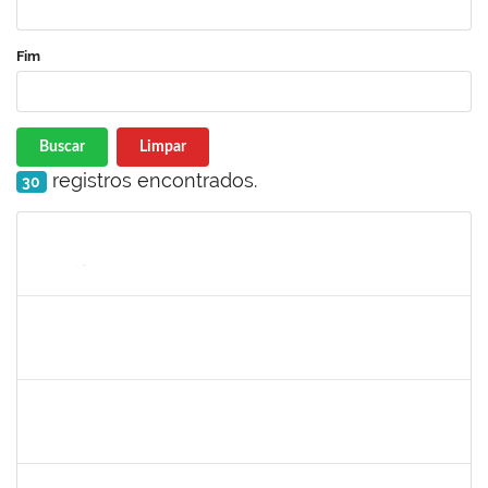
Fim
Buscar
Limpar
registros encontrados.
30
Matrícula
Nome
Cargo
Processo
Início
Fim
Status
1672972
JOSEMARA BRITO DE JESUS
Técnico
23007.00016281/2023-76
01/11/2023
30/11/2023
Concluído
2093086
KASSIA AGUIAR NORBERTO RIOS
Docente
23007.00019923/2023-03
01/11/2023
30/11/2023
Concluído