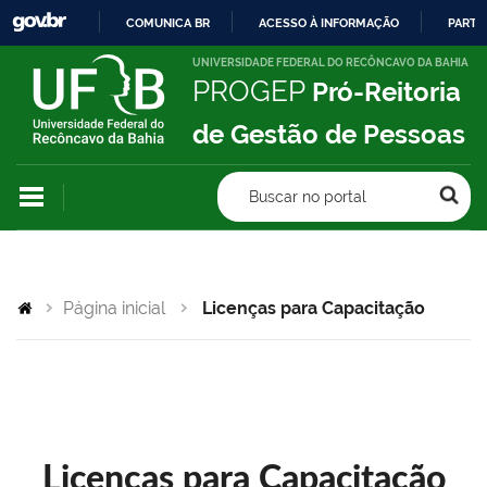
COMUNICA BR
ACESSO À INFORMAÇÃO
PARTI
IR
UNIVERSIDADE FEDERAL DO RECÔNCAVO DA BAHIA
PROGEP
Pró-Reitoria
PARA
O
de Gestão de Pessoas
CONTEÚDO
Buscar no portal
Página inicial
Licenças para Capacitação
Licenças para Capacitação