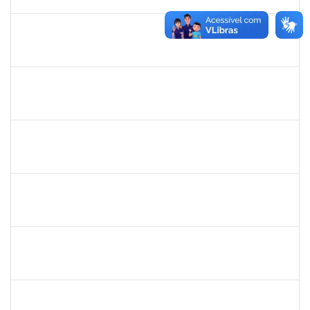
12/01/2023
Concluído
2085096
IDALINA SOUZA MASCARENHAS BORGHI
Docente
23007.00023330/2023-67
12/10/2023
11/01/2024
Concluído
1717913
PALOMA DE SOUSA PINHO FREITAS
Docente
23007.00013092/2023-43
03/10/2023
31/12/2023
Concluído
1138765
ANDRE LUIS BOTELHO DORIA
Técnico
23007.00010927/2023-07
02/10/2023
27/10/2023
Concluído
1837428
DANIELE CONCEICAO MARQUES
Técnico
23007.00022357/2023-51
02/10/2023
31/10/2023
Concluído
2025520
LIVIA SANTOS PEIXOUTO
Técnico
3357323
02/10/2023
29/12/2023
Concluído
1871195
VERONICA RIBEIRO VIANA
Técnico