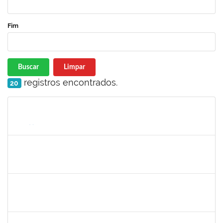
Fim
Buscar
Limpar
registros encontrados.
20
Matrícula
Nome
Cargo
Processo
Início
Fim
Status
279671
MARIA BARBARA GONCALVES DOS SANTOS SILVA
Técnico
23007.00016569/2023-60
11/09/2023
10/10/2023
Concluído
2730940
GUSTAVO CARVALHO DOS SANTOS
Técnico
23007.00018249/2023-96
28/08/2023
11/10/2023
Concluído