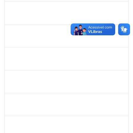
1652588
LELIA MARIA SAMPAIO SANTANA
Técnico
23007.00011585/2023-89
03/08/2023
31/10/2023
Concluído
2085842
RENATO DOS SANTOS DINIZ
Docente
23007.00017267/2023-32
05/08/2023
02/11/2023
Concluído
1652145
DAIANA CONCEICAO SOUZA
Técnico
23007.00010469/2023-54
07/08/2023
04/11/2023
Concluído
2285540
FERNANDO LUIZ MATTOS GONZALEZ JUNIOR
Técnico
23007.00016657/2023-12
13/08/2023
10/11/2023
Concluído
1333748
LEILA MARIA NOGUEIRA DE ALMEIDA KALIL
Docente
23007.00005951/2023-14
11/08/2023
11/11/2023
Concluído
1449978
DJENANE BRASIL DA CONCEICAO
Docente
23007.00019618/2023-90
15/08/2023