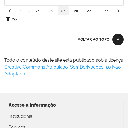
12/11/2023
Concluído
1
...
25
26
27
28
29
...
55
20
VOLTAR AO TOPO
Todo o conteúdo deste site está publicado sob a licença
Creative Commons Atribuição-SemDerivações 3.0 Não
Adaptada
.
Acesso a Informação
Institucional
Serviços