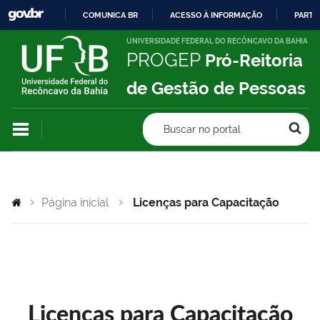
COMUNICA BR
ACESSO À INFORMAÇÃO
PARTI
IR
UNIVERSIDADE FEDERAL DO RECÔNCAVO DA BAHIA
PROGEP
Pró-Reitoria
PARA
O
de Gestão de Pessoas
CONTEÚDO
Buscar no portal
Página inicial
Licenças para Capacitação
Licenças para Capacitação