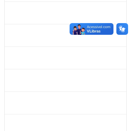
1871134
LUCILENE ROCHA SANTOS
Técnico
23007.00024205/2023-13
16/11/2023
15/12/2023
Concluído
1473363
FERNANDO VICENTINI
Docente
23007.00020868/2023-96
01/11/2023
15/12/2023
Concluído
1557032
ZOZILENE NASCIMENTO SANTOS TELES
Técnico
23007.00030243/2022-47
01/11/2023
15/12/2023
Concluído
1187355
ROSANA CARNEIRO BOAVENTURA
Técnico
23007.00019257/2023-40
16/10/2023
14/12/2023
Concluído
2072268
JANIA BETANIA ALVES DA SILVA
Docente
23007.00027334/2023-17
09/12/2023
13/12/2023
Concluído
2329908
ROMENIQUE CARNEIRO DE SOUZA
Técnico
23007.00021747/2023-31
27/11/2023