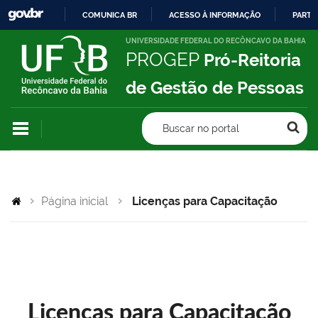
COMUNICA BR
ACESSO À INFORMAÇÃO
PARTI
IR
UNIVERSIDADE FEDERAL DO RECÔNCAVO DA BAHIA
PROGEP
Pró-Reitoria
PARA
O
de Gestão de Pessoas
CONTEÚDO
Buscar no portal
Página inicial
Licenças para Capacitação
Licenças para Capacitação