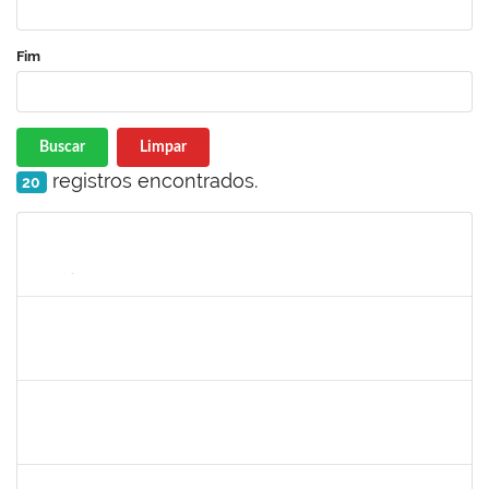
Fim
Buscar
Limpar
registros encontrados.
20
Matrícula
Nome
Cargo
Processo
Início
Fim
Status
1552725
LEANDRO LOURENCAO DUARTE
Docente
23007.00024694/2023-02
21/11/2023
21/12/2023
Concluído
1343648
PATRICIA FIGUEIREDO MARQUES
Docente
23007.00016365/2023-39
21/11/2023
20/12/2023
Concluído