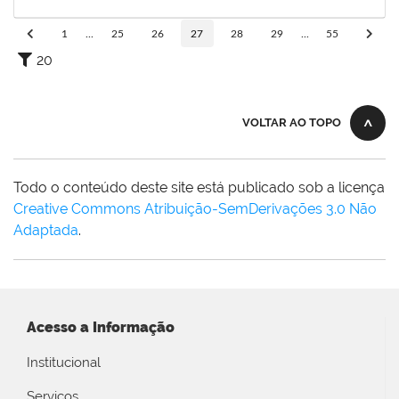
11/12/2023
Concluído
1
...
25
26
27
28
29
...
55
20
VOLTAR AO TOPO
Todo o conteúdo deste site está publicado sob a licença
Creative Commons Atribuição-SemDerivações 3.0 Não
Adaptada
.
Acesso a Informação
Institucional
Serviços