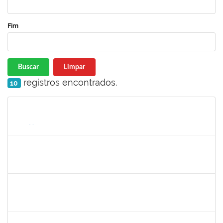
Fim
Buscar
Limpar
registros encontrados.
10
Matrícula
Nome
Cargo
Processo
Início
Fim
Status
1847366
ANGELA CRISTINA DE OLIVEIRA LIMA
Técnico
23007.00018667/2023-62
11/09/2023
20/10/2023
Concluído
1138765
ANDRE LUIS BOTELHO DORIA
Técnico
23007.00010927/2023-07
02/10/2023
27/10/2023
Concluído