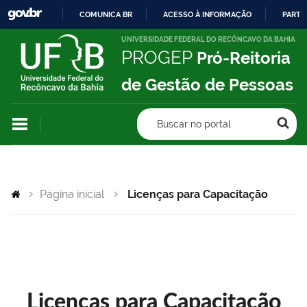
COMUNICA BR
ACESSO À INFORMAÇÃO
PARTI
IR
UNIVERSIDADE FEDERAL DO RECÔNCAVO DA BAHIA
PROGEP
Pró-Reitoria
PARA
O
de Gestão de Pessoas
CONTEÚDO
Buscar no portal
Página inicial
Licenças para Capacitação
Licenças para Capacitação