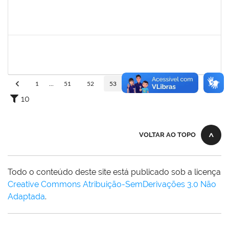
1871195
VERONICA RIBEIRO VIANA
Técnico
23007.00017749/2023-16
02/10/2023
31/10/2023
Concluído
1652588
LELIA MARIA SAMPAIO SANTANA
Técnico
23007.00011585/2023-89
03/08/2023
31/10/2023
Concluído
1
...
51
52
53
54
55
...
110
10
VOLTAR AO TOPO
Todo o conteúdo deste site está publicado sob a licença
Creative Commons Atribuição-SemDerivações 3.0 Não
Adaptada
.