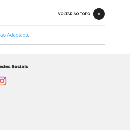
VOLTAR AO TOPO
Não Adaptada
.
edes Sociais