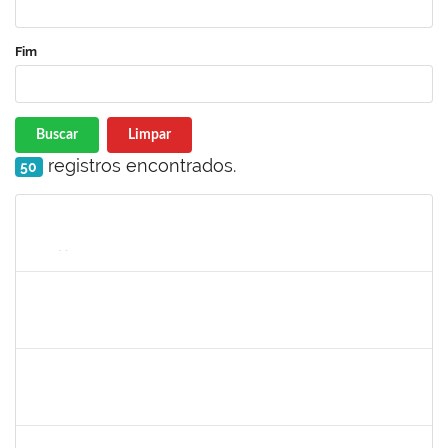
Fim
Buscar
Limpar
registros encontrados.
50
Matrícula
Nome
Cargo
Processo
Início
Fim
Status
1847366
ANGELA CRISTINA DE OLIVEIRA LIMA
Técnico
23007.00018667/2023-62
11/09/2023
20/10/2023
Concluído
1138765
ANDRE LUIS BOTELHO DORIA
Técnico
23007.00010927/2023-07
02/10/2023
27/10/2023
Concluído