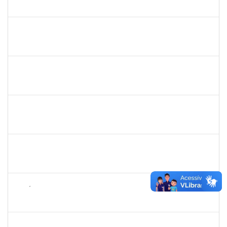
23007.00019923/2023-03
01/11/2023
30/11/2023
Concluído
1206405
FILIPE PEREIRA PAES
Técnico
23007.00023667/2022-89
01/11/2023
30/11/2023
Concluído
1557148
JANDIRA OLIVEIRA SANTOS
Técnico
23007.00020637/2023-28
02/10/2023
30/11/2023
Concluído
1648218
ANGELA LUCIA SILVA FIGUEIREDO
Docente
23007.00013169/2023-98
15/09/2023
01/12/2023
Concluído
1755387
KILSON OLIVEIRA DOS SANTOS
Técnico
23007.00011890/2023-02
04/09/2023
02/12/2023
Concluído
2889129
JOSÉ PEREIRA MASCARENHAS
Docente
23007.00019136/2023-09
04/09/2023
02/12/2023
Concluído
1075738