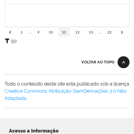
Concluído
1343648
PATRICIA FIGUEIREDO MARQUES
Docente
23007.00016365/2023-39
21/11/2023
20/12/2023
Concluído
1
...
9
10
11
12
13
...
22
50
VOLTAR AO TOPO
Todo o conteúdo deste site está publicado sob a licença
Creative Commons Atribuição-SemDerivações 3.0 Não
Adaptada
.
Acesso a Informação