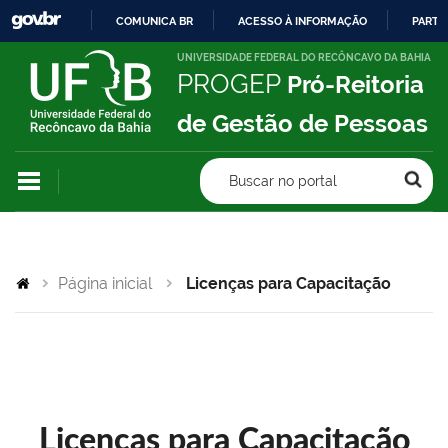
COMUNICA BR
ACESSO À INFORMAÇÃO
PARTI
IR
UNIVERSIDADE FEDERAL DO RECÔNCAVO DA BAHIA
PROGEP
Pró-Reitoria
PARA
O
de Gestão de Pessoas
CONTEÚDO
Buscar no portal
Página inicial
Licenças para Capacitação
Licenças para Capacitação