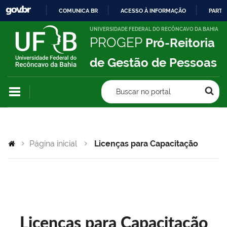
COMUNICA BR
ACESSO À INFORMAÇÃO
PARTI
IR
UNIVERSIDADE FEDERAL DO RECÔNCAVO DA BAHIA
PROGEP
Pró-Reitoria
PARA
O
de Gestão de Pessoas
CONTEÚDO
Buscar no portal
Página inicial
Licenças para Capacitação
Licenças para Capacitação