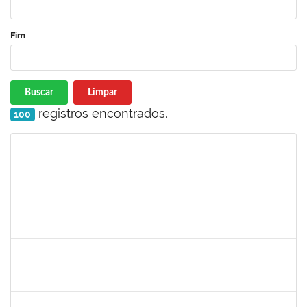
Fim
Buscar
Limpar
registros encontrados.
100
Matrícula
Nome
Cargo
Processo
Início
Fim
Status
2129419
JEIZA BOTELHO LEAL REIS
Docente
23007.00019083/2023-82
25/10/2023
25/12/2023
Concluído
1074491
CONSUELO CRISTINA GOMES SILVA
Docente
4017295
20/10/2023
18/11/2023
Concluído