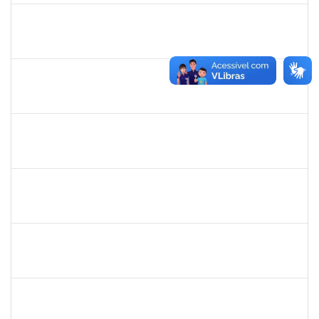
2025520
LIVIA SANTOS PEIXOUTO
Técnico
3357323
02/10/2023
29/12/2023
Concluído
1871195
VERONICA RIBEIRO VIANA
Técnico
23007.00017749/2023-16
02/10/2023
31/10/2023
Concluído
1730975
ZULEIDE SILVA DE CARVALHO
Técnico
23007.00019434/2023-14
02/10/2023
30/12/2023
Concluído
2652969
ERIVALDO DE JESUS DA SILVA
Técnico
23007.00021368/2023-79
02/10/2023
30/12/2023
Concluído
2258859
VANDERLEY DOS SANTOS GOMES
Técnico
23007.00022186/2023-12
02/10/2023
30/12/2023
Concluído
1557148
JANDIRA OLIVEIRA SANTOS
Técnico
23007.00020637/2023-28
02/10/2023