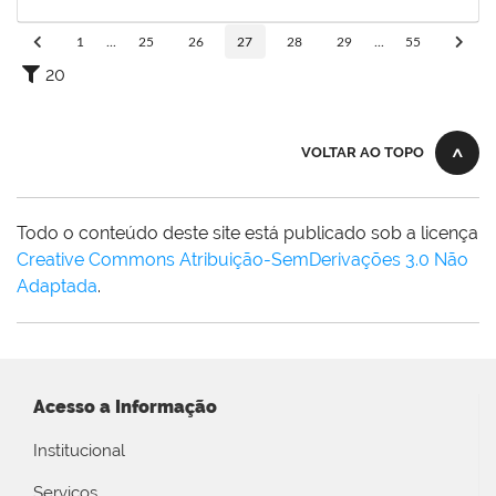
30/11/2023
Concluído
1
...
25
26
27
28
29
...
55
20
VOLTAR AO TOPO
Todo o conteúdo deste site está publicado sob a licença
Creative Commons Atribuição-SemDerivações 3.0 Não
Adaptada
.
Acesso a Informação
Institucional
Serviços