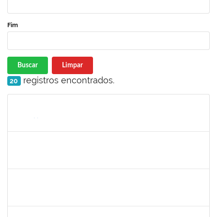
Fim
Buscar
Limpar
registros encontrados.
20
Matrícula
Nome
Cargo
Processo
Início
Fim
Status
2304603
LAISE CARVALHO SANTOS
Técnico
23007.00021300/2023-72
30/10/2023
17/11/2023
Concluído
1838450
JAMILE MILZA DE JESUS PEREIRA
Técnico
23007.00023813/2023-24
30/10/2023
28/12/2023
Concluído