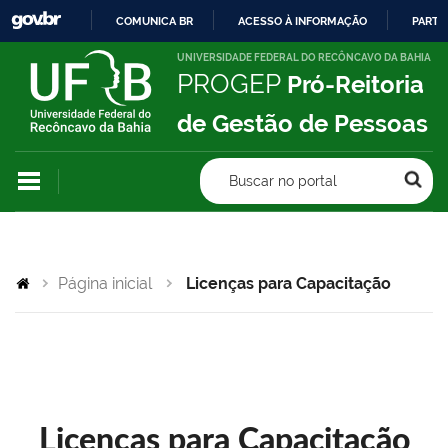
COMUNICA BR
ACESSO À INFORMAÇÃO
PARTI
IR
UNIVERSIDADE FEDERAL DO RECÔNCAVO DA BAHIA
PROGEP
Pró-Reitoria
PARA
O
de Gestão de Pessoas
CONTEÚDO
Buscar no portal
Página inicial
Licenças para Capacitação
Licenças para Capacitação