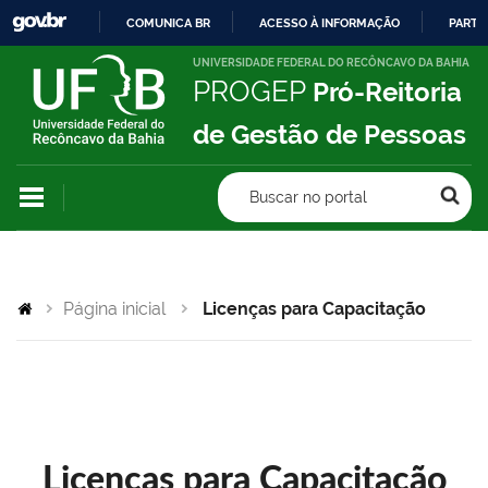
COMUNICA BR
ACESSO À INFORMAÇÃO
PARTI
IR
UNIVERSIDADE FEDERAL DO RECÔNCAVO DA BAHIA
PROGEP
Pró-Reitoria
PARA
O
de Gestão de Pessoas
CONTEÚDO
Buscar no portal
Página inicial
Licenças para Capacitação
Licenças para Capacitação