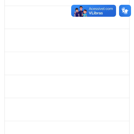
30/11/2023
Concluído
1926775
ADIELSON RAMOS DE CRISTO
Docente
23007.00021050/2023-32
02/10/2023
30/12/2023
Concluído
1835671
MAURICIO DE OLIVEIRA MIRANDA
Técnico
23007.00018638/2023-69
01/10/2023
29/12/2023
Concluído
1150843
JEFFERSON PARREIRA DE LIMA
Técnico
23007.00018647/2023-20
01/10/2023
29/12/2023
Concluído
1066080
CRISTIANO DA SILVA ARAUJO
Técnico
23007.00021745/2023-85
01/10/2023
29/12/2023
Concluído
1872886
JURANDIR DE JESUS ALMEIDA
Técnico
23007.00027745/2022-78
01/10/2023
30/10/2023
Concluído
1298060
MICHELI DANTAS SOARES
Docente