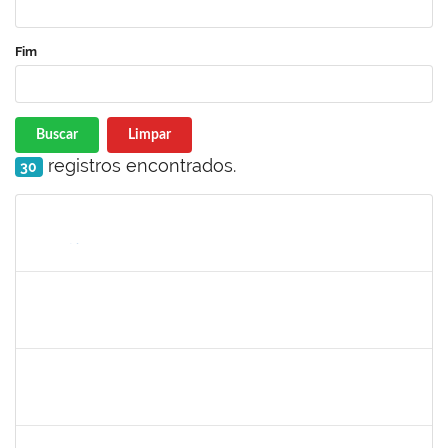
Fim
Buscar
Limpar
registros encontrados.
30
Matrícula
Nome
Cargo
Processo
Início
Fim
Status
2304603
LAISE CARVALHO SANTOS
Técnico
23007.00021300/2023-72
30/10/2023
17/11/2023
Concluído
1838450
JAMILE MILZA DE JESUS PEREIRA
Técnico
23007.00023813/2023-24
30/10/2023
28/12/2023
Concluído