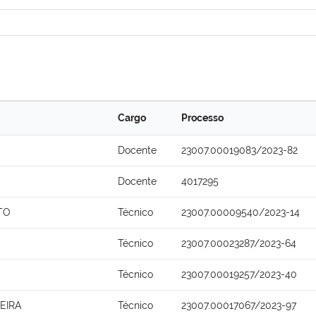
Cargo
Processo
Docente
23007.00019083/2023-82
Docente
4017295
TO
Técnico
23007.00009540/2023-14
Técnico
23007.00023287/2023-64
Técnico
23007.00019257/2023-40
EIRA
Técnico
23007.00017067/2023-97