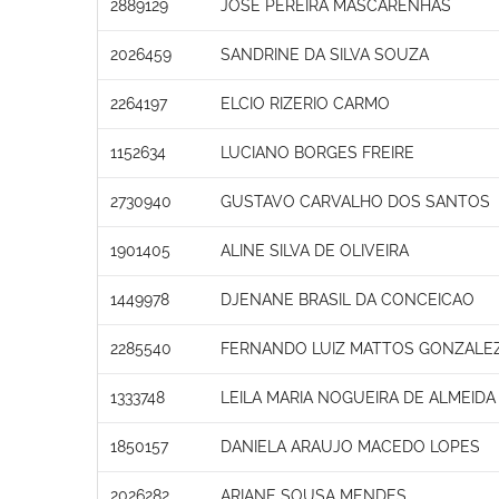
2889129
JOSÉ PEREIRA MASCARENHAS
2026459
SANDRINE DA SILVA SOUZA
2264197
ELCIO RIZERIO CARMO
1152634
LUCIANO BORGES FREIRE
2730940
GUSTAVO CARVALHO DOS SANTOS
1901405
ALINE SILVA DE OLIVEIRA
1449978
DJENANE BRASIL DA CONCEICAO
2285540
FERNANDO LUIZ MATTOS GONZALEZ
1333748
LEILA MARIA NOGUEIRA DE ALMEIDA 
1850157
DANIELA ARAUJO MACEDO LOPES
2026282
ARIANE SOUSA MENDES