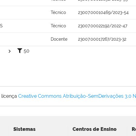
Técnico
23007.00010469/2023-54
OS
Técnico
23007.00022192/2022-47
Docente
23007.00017267/2023-32
50
 licença
Creative Commons Atribuição-SemDerivações 3.0 
Sistemas
Centros de Ensino
R