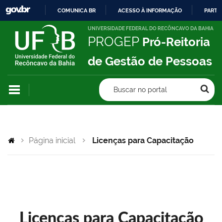
COMUNICA BR
ACESSO À INFORMAÇÃO
PARTI
IR
UNIVERSIDADE FEDERAL DO RECÔNCAVO DA BAHIA
PROGEP
Pró-Reitoria
PARA
O
de Gestão de Pessoas
CONTEÚDO
Buscar no portal
Página inicial
Licenças para Capacitação
Licenças para Capacitação