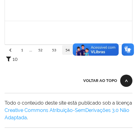
1837428
DANIELE CONCEICAO MARQUES
Técnico
23007.00022357/2023-51
02/10/2023
31/10/2023
Concluído
2025520
LIVIA SANTOS PEIXOUTO
Técnico
3357323
02/10/2023
29/12/2023
Concluído
1
...
52
53
54
55
56
...
110
10
VOLTAR AO TOPO
Todo o conteúdo deste site está publicado sob a licença
Creative Commons Atribuição-SemDerivações 3.0 Não
Adaptada
.