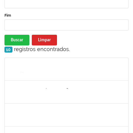
Fim
Buscar
Limpar
registros encontrados.
10
Matrícula
Nome
Cargo
Processo
Início
Fim
Status
1705810
ALANA SAMPAIO SÁ MAGALHÃES
Técnico
23007.00023287/2023-64
16/10/2023
14/11/2023
Concluído
1187355
ROSANA CARNEIRO BOAVENTURA
Técnico
23007.00019257/2023-40
16/10/2023
14/12/2023
Concluído