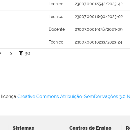
Técnico
23007.00018542/2023-42
Técnico
23007.00011890/2023-02
Docente
23007.00019136/2023-09
Técnico
23007.00010233/2023-24
30
7
 licença
Creative Commons Atribuição-SemDerivações 3.0 
Sistemas
Centros de Ensino
R