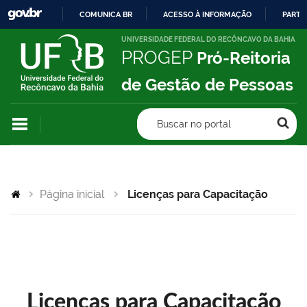
COMUNICA BR
ACESSO À INFORMAÇÃO
PARTI
IR
UNIVERSIDADE FEDERAL DO RECÔNCAVO DA BAHIA
PROGEP
Pró-Reitoria
PARA
O
de Gestão de Pessoas
CONTEÚDO
Buscar no portal
Página inicial
Licenças para Capacitação
Licenças para Capacitação