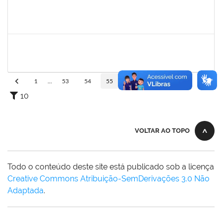
1074491
CONSUELO CRISTINA GOMES SILVA
Docente
4017295
20/10/2023
18/11/2023
Concluído
1901405
ALINE SILVA DE OLIVEIRA
Técnico
23007.00018695/2023-82
21/08/2023
18/11/2023
Concluído
1
...
53
54
55
56
57
...
110
10
VOLTAR AO TOPO
Todo o conteúdo deste site está publicado sob a licença
Creative Commons Atribuição-SemDerivações 3.0 Não
Adaptada
.