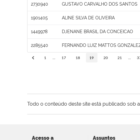
2730940
GUSTAVO CARVALHO DOS SANTOS
1901405
ALINE SILVA DE OLIVEIRA
1449978
DJENANE BRASIL DA CONCEICAO
2285540
FERNANDO LUIZ MATTOS GONZALEZ
1
...
17
18
19
20
21
...
3
Todo o conteúdo deste site está publicado sob a
Acesso a
Assuntos