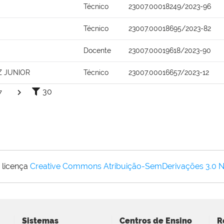
Técnico
23007.00018249/2023-96
Técnico
23007.00018695/2023-82
Docente
23007.00019618/2023-90
 JUNIOR
Técnico
23007.00016657/2023-12
30
7
 licença
Creative Commons Atribuição-SemDerivações 3.0 
Sistemas
Centros de Ensino
R