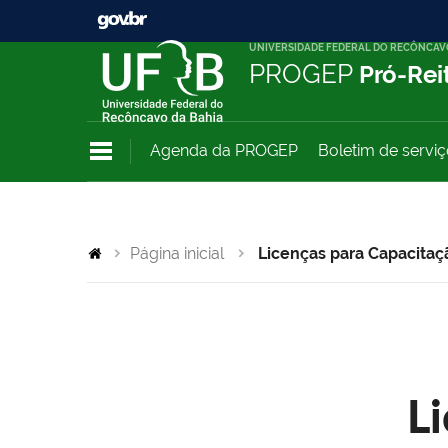
UNIVERSIDADE FEDERAL DO RECÔNCAV
PROGEP
Pró-Rei
Agenda da PROGEP
Boletim de servi
Página inicial
Licenças para Capacitaç
L