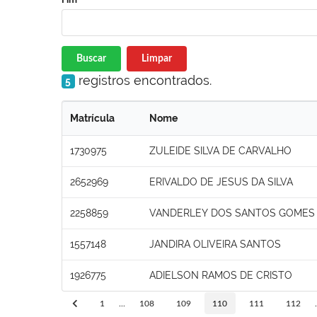
Buscar
Limpar
registros encontrados.
5
Matrícula
Nome
1730975
ZULEIDE SILVA DE CARVALHO
2652969
ERIVALDO DE JESUS DA SILVA
2258859
VANDERLEY DOS SANTOS GOMES
1557148
JANDIRA OLIVEIRA SANTOS
1926775
ADIELSON RAMOS DE CRISTO
1
...
108
109
110
111
112
.