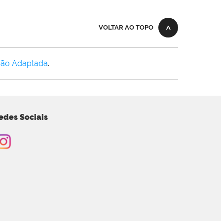
VOLTAR AO TOPO
Não Adaptada
.
edes Sociais