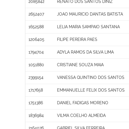
2085842
RENATO DOS SANTOS DINIZ
2652407
JOAO MAURICIO DANTAS BATISTA
1652588
LELIA MARIA SAMPAIO SANTANA
1206405
FILIPE PEREIRA PAES
1794704
ADYLA RAMOS DA SILVA LIMA
1051880
CRISTIANE SOUZA MAIA
2399154
VANESSA QUINTINO DOS SANTOS
1717658
EMMANUELLE FELIX DOS SANTOS
1751386
DANIEL FADIGAS MORENO
1836984
VILMA COELHO ALMEIDA
2164076
GABRIEL SILVA FERREIRA