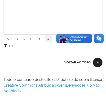
2295824
PRISCILA REGINA DE ASSIS DA SILVA
Técnico
23007.00015518/2025-10
10/11/2025
07/02/2026
Concluído
1919544
MARIA DAS GRAÇAS MASCARENHAS QUEIROZ
Técnico
23007.00000308/2025-79
10/11/2025
24/12/2025
Concluído
1
...
4
5
6
7
8
...
110
10
VOLTAR AO TOPO
Todo o conteúdo deste site está publicado sob a licença
Creative Commons Atribuição-SemDerivações 3.0 Não
Adaptada
.