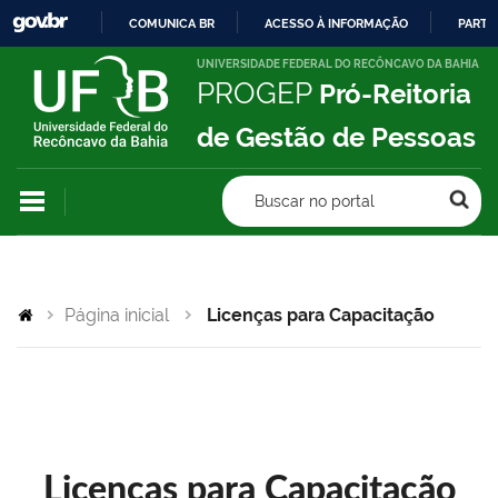
COMUNICA BR
ACESSO À INFORMAÇÃO
PARTI
IR
UNIVERSIDADE FEDERAL DO RECÔNCAVO DA BAHIA
PROGEP
Pró-Reitoria
PARA
O
de Gestão de Pessoas
CONTEÚDO
Buscar no portal
Página inicial
Licenças para Capacitação
Licenças para Capacitação