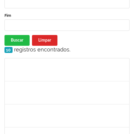
Fim
Buscar
Limpar
registros encontrados.
10
Matrícula
Nome
Cargo
Processo
Início
Fim
Status
1026881
KASSIO CARVALHO DA SILVA
Técnico
23007.00024968/2024-70
02/12/2025
31/12/2025
Concluído
1847366
ANGELA CRISTINA DE OLIVEIRA LIMA
Técnico
23007.00005268/2025-19
25/11/2025
19/12/2025
Concluído