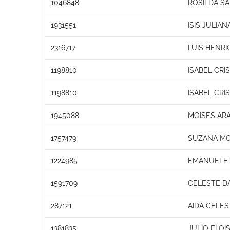
1046848
ROSILDA S
1931551
ISIS JULIA
2316717
LUIS HENR
1198810
ISABEL CRI
1198810
ISABEL CRI
1945088
MOISES AR
1757479
SUZANA MO
1224985
EMANUELE O
1591709
CELESTE DA
287121
AIDA CELES
1381835
JULIO ELOI