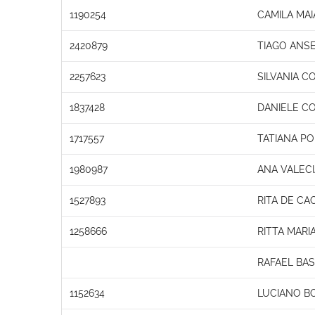
1190254
CAMILA MA
2420879
TIAGO ANS
2257623
SILVANIA C
1837428
DANIELE C
1717557
TATIANA PO
1980987
ANA VALECI
1527893
RITA DE CA
1258666
RITTA MARI
RAFAEL BA
1152634
LUCIANO B