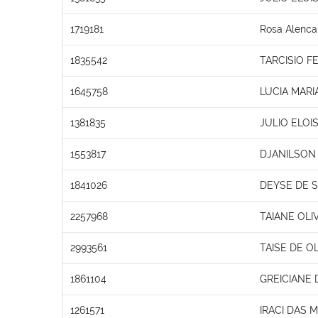
1719181
Rosa Alenca
1835542
TARCISIO 
1645758
LUCIA MARI
1381835
JULIO ELOI
1553817
DJANILSON
1841026
DEYSE DE 
2257968
TAIANE OLI
2993561
TAISE DE OL
1861104
GREICIANE
1261571
IRACI DAS 