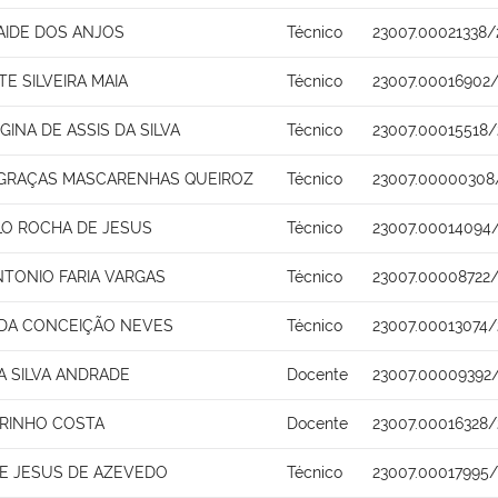
AIDE DOS ANJOS
Técnico
23007.00021338/
TE SILVEIRA MAIA
Técnico
23007.00016902
GINA DE ASSIS DA SILVA
Técnico
23007.00015518/
 GRAÇAS MASCARENHAS QUEIROZ
Técnico
23007.00000308
LO ROCHA DE JESUS
Técnico
23007.00014094
NTONIO FARIA VARGAS
Técnico
23007.00008722/
 DA CONCEIÇÃO NEVES
Técnico
23007.00013074/
A SILVA ANDRADE
Docente
23007.00009392
ARINHO COSTA
Docente
23007.00016328/
E JESUS DE AZEVEDO
Técnico
23007.00017995/