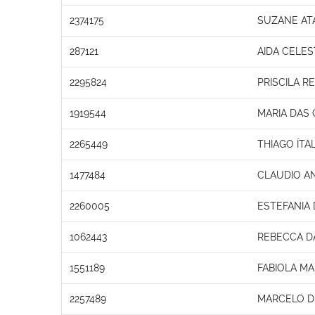
2374175
SUZANE AT
287121
AIDA CELES
2295824
PRISCILA RE
1919544
MARIA DAS
2265449
THIAGO ÍTA
1477484
CLAUDIO A
2260005
ESTEFANIA
1062443
REBECCA D
1551189
FABIOLA M
2257489
MARCELO D