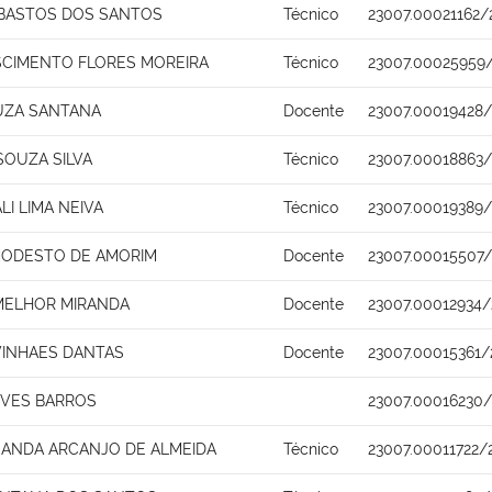
 BASTOS DOS SANTOS
Técnico
23007.00021162/
SCIMENTO FLORES MOREIRA
Técnico
23007.00025959
UZA SANTANA
Docente
23007.00019428/
SOUZA SILVA
Técnico
23007.00018863
I LIMA NEIVA
Técnico
23007.00019389
ODESTO DE AMORIM
Docente
23007.00015507/
ELHOR MIRANDA
Docente
23007.00012934/
VINHAES DANTAS
Docente
23007.00015361/
EVES BARROS
23007.00016230
NANDA ARCANJO DE ALMEIDA
Técnico
23007.00011722/