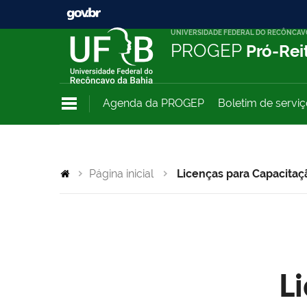
UNIVERSIDADE FEDERAL DO RECÔNCAV
PROGEP
Pró-Rei
Agenda da PROGEP
Boletim de servi
Página inicial
Licenças para Capacitaç
L