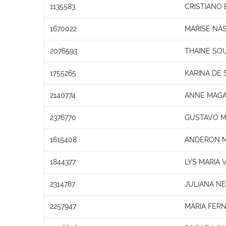
1135583
CRISTIANO
1670022
MARISE NA
2076593
THAINE SO
1755265
KARINA DE 
2140774
ANNE MAGAL
2376770
GUSTAVO M
1615408
ANDERON M
1844377
LYS MARIA 
2314787
JULIANA N
2257947
MARIA FER