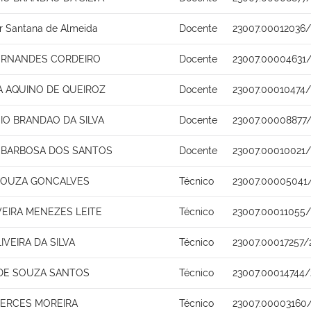
r Santana de Almeida
Docente
23007.00012036/
FERNANDES CORDEIRO
Docente
23007.00004631
A AQUINO DE QUEIROZ
Docente
23007.00010474/
SIO BRANDAO DA SILVA
Docente
23007.00008877/
 BARBOSA DOS SANTOS
Docente
23007.00010021/
SOUZA GONCALVES
Técnico
23007.00005041
VEIRA MENEZES LEITE
Técnico
23007.00011055/
IVEIRA DA SILVA
Técnico
23007.00017257/
 DE SOUZA SANTOS
Técnico
23007.00014744/
MERCES MOREIRA
Técnico
23007.00003160