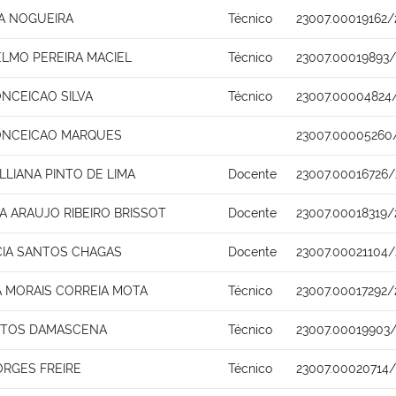
IA NOGUEIRA
Técnico
23007.00019162/
ELMO PEREIRA MACIEL
Técnico
23007.00019893/
ONCEICAO SILVA
Técnico
23007.00004824
ONCEICAO MARQUES
23007.00005260
LLIANA PINTO DE LIMA
Docente
23007.00016726/
A ARAUJO RIBEIRO BRISSOT
Docente
23007.00018319/
CIA SANTOS CHAGAS
Docente
23007.00021104/
A MORAIS CORREIA MOTA
Técnico
23007.00017292/
STOS DAMASCENA
Técnico
23007.00019903
ORGES FREIRE
Técnico
23007.00020714/