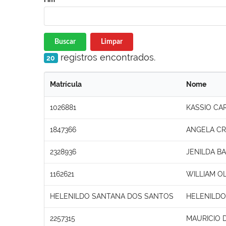
Buscar
Limpar
registros encontrados.
20
Matrícula
Nome
1026881
KASSIO CA
1847366
ANGELA CRI
2328936
JENILDA B
1162621
WILLIAM OL
HELENILDO SANTANA DOS SANTOS
HELENILDO
2257315
MAURICIO 