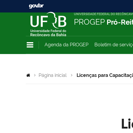
UNIVERSIDADE FEDERAL DO RECÔNCAV
PROGEP
Pró-Rei
Agenda da PROGEP
Boletim de servi
Página inicial
Licenças para Capacitaç
L