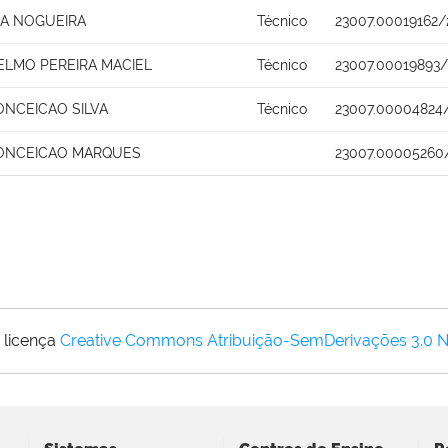
IA NOGUEIRA
Técnico
23007.00019162/
ELMO PEREIRA MACIEL
Técnico
23007.00019893/
ONCEICAO SILVA
Técnico
23007.00004824
CONCEICAO MARQUES
23007.00005260
 licença
Creative Commons Atribuição-SemDerivações 3.0 