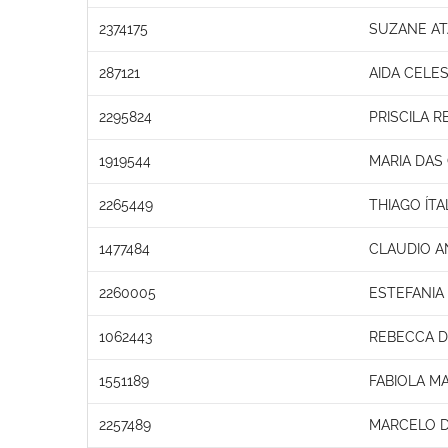
2374175
SUZANE AT
287121
AIDA CELES
2295824
PRISCILA R
1919544
MARIA DAS
2265449
THIAGO ÍT
1477484
CLAUDIO A
2260005
ESTEFANIA
1062443
REBECCA D
1551189
FABIOLA M
2257489
MARCELO D