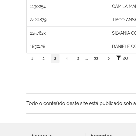
1190254
CAMILA MA
2420879
TIAGO ANS
2257623
SILVANIA C
1837428
DANIELE 
20
1
2
3
4
5
...
55
Todo o conteúdo deste site está publicado sob a