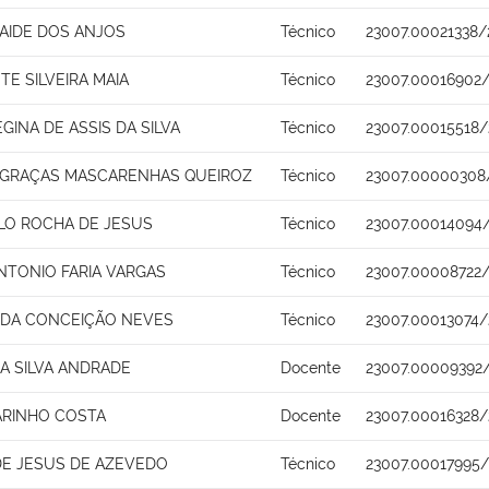
AIDE DOS ANJOS
Técnico
23007.00021338/
TE SILVEIRA MAIA
Técnico
23007.00016902
EGINA DE ASSIS DA SILVA
Técnico
23007.00015518/
 GRAÇAS MASCARENHAS QUEIROZ
Técnico
23007.00000308
ALO ROCHA DE JESUS
Técnico
23007.00014094
NTONIO FARIA VARGAS
Técnico
23007.00008722/
 DA CONCEIÇÃO NEVES
Técnico
23007.00013074/
A SILVA ANDRADE
Docente
23007.00009392
ARINHO COSTA
Docente
23007.00016328/
E JESUS DE AZEVEDO
Técnico
23007.00017995/