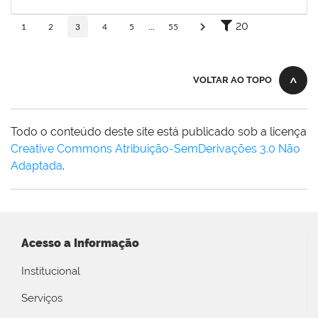
31/10/2025
Concluído
20
1
2
3
4
5
...
55
VOLTAR AO TOPO
Todo o conteúdo deste site está publicado sob a licença
Creative Commons Atribuição-SemDerivações 3.0 Não
Adaptada
.
Acesso a Informação
Institucional
Serviços