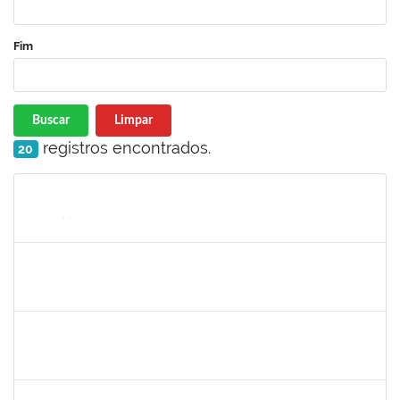
Fim
Buscar
Limpar
registros encontrados.
20
Matrícula
Nome
Cargo
Processo
Início
Fim
Status
1026881
KASSIO CARVALHO DA SILVA
Técnico
23007.00024968/2024-70
02/12/2025
31/12/2025
Concluído
1847366
ANGELA CRISTINA DE OLIVEIRA LIMA
Técnico
23007.00005268/2025-19
25/11/2025
19/12/2025
Concluído