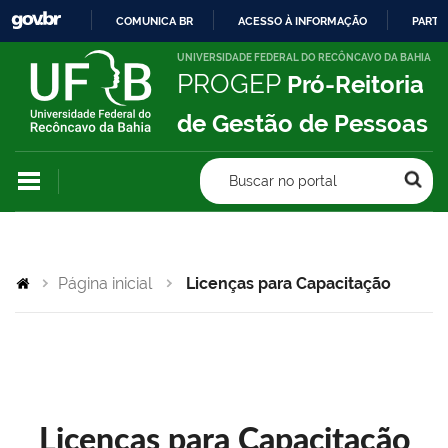
COMUNICA BR
ACESSO À INFORMAÇÃO
PARTI
IR
UNIVERSIDADE FEDERAL DO RECÔNCAVO DA BAHIA
PROGEP
Pró-Reitoria
PARA
O
de Gestão de Pessoas
CONTEÚDO
Buscar no portal
Página inicial
Licenças para Capacitação
Licenças para Capacitação