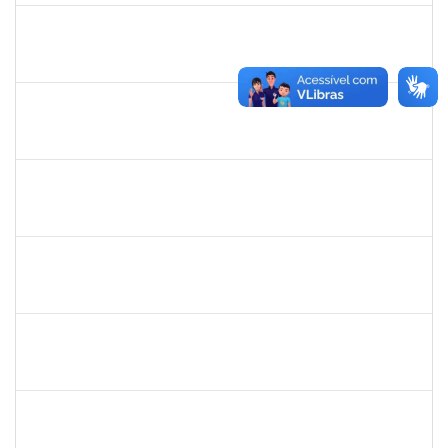
1551189
FABIOLA MARINHO COSTA
Docente
23007.00016328/2025-62
06/10/2025
31/12/2025
Concluído
2257489
MARCELO DE JESUS DE AZEVEDO
Técnico
23007.00017995/2025-61
06/10/2025
31/10/2025
Concluído
1190254
CAMILA MAIA NOGUEIRA
Técnico
23007.00019162/2025-77
06/10/2025
04/11/2025
Concluído
2420879
TIAGO ANSELMO PEREIRA MACIEL
Técnico
23007.00019893/2025-31
06/10/2025
03/01/2026
Concluído
2257623
SILVANIA CONCEICAO SILVA
Técnico
23007.00004824/2025-76
06/10/2025
04/11/2025
Concluído
1837428
DANIELE CONCEICAO MARQUES
23007.00005260/2025-41
01/10/2025