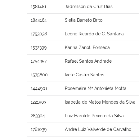
1581481
Jadmilson da Cruz Dias
1844164
Sielia Barreto Brito
1753038
Leone Ricardo de C. Santana
1532399
Karina Zanoti Fonseca
1754357
Rafael Santos Andrade
1575800
Ivete Castro Santos
1444901
Rosemeire Mª Antonieta Motta
1221903
Isabella de Matos Mendes da Silva
283304
Luiz Haroldo Peixoto da Silva
1761039
Andre Luiz Valverde de Carvalho