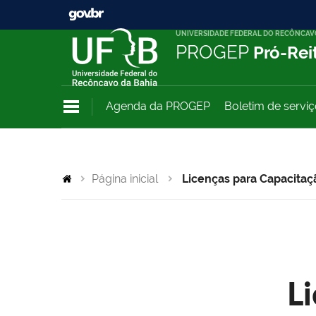
UNIVERSIDADE FEDERAL DO RECÔNCAV
PROGEP
Pró-Rei
Agenda da PROGEP
Boletim de servi
Página inicial
Licenças para Capacitaç
L