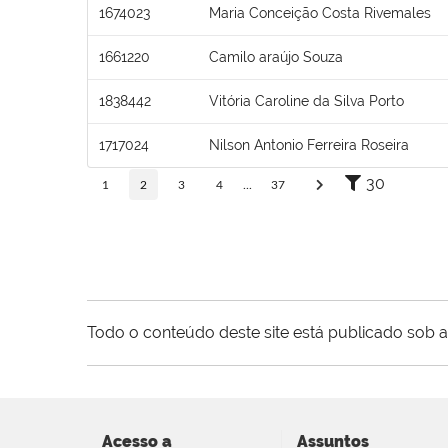
1674023
Maria Conceição Costa Rivemales
1661220
Camilo araújo Souza
1838442
Vitória Caroline da Silva Porto
1717024
Nilson Antonio Ferreira Roseira
30
1
2
3
4
...
37
Todo o conteúdo deste site está publicado sob a
Acesso a
Assuntos