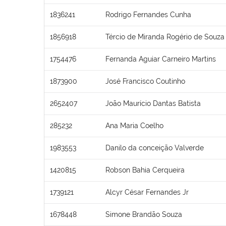
1836241
Rodrigo Fernandes Cunha
1856918
Tércio de Miranda Rogério de Souza
1754476
Fernanda Aguiar Carneiro Martins
1873900
José Francisco Coutinho
2652407
João Maurício Dantas Batista
285232
Ana Maria Coelho
1983553
Danilo da conceição Valverde
1420815
Robson Bahia Cerqueira
1739121
Alcyr César Fernandes Jr
1678448
Simone Brandão Souza