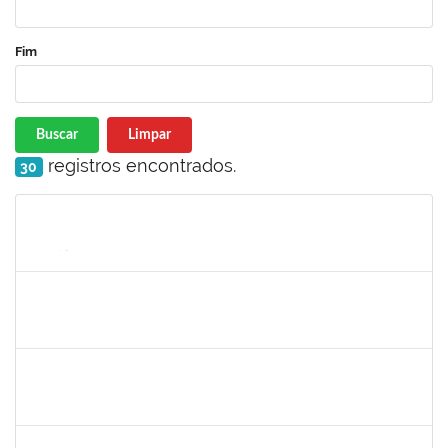
Fim
Buscar
Limpar
registros encontrados.
30
Matrícula
Nome
Cargo
Processo
Início
Fim
Status
1838442
VITORIA CAROLINE DA SILVA PORTO
Técnico
23007.00003277/2025-38
08/12/2025
19/01/2026
Concluído
1841026
DEYSE DE SOUZA GONCALVES
Técnico
23007.00005041/2025-37
15/12/2025
14/01/2026
Concluído