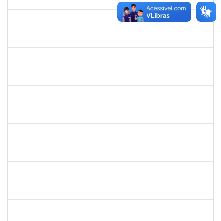
19/12/2025
Concluído
1062443
REBECCA DA SILVA ANDRADE
Docente
23007.00009392/2025-27
16/10/2025
14/12/2025
Concluído
2257947
MARIA FERNANDA ARCANJO DE ALMEIDA
Técnico
23007.00011722/2025-70
16/09/2025
14/12/2025
Concluído
1931551
ISIS JULIANA FIGUEIREDO DE BARROS
Docente
23007.00012270/2025-18
15/09/2025
13/12/2025
Concluído
2316717
LUIS HENRIQUE BARBOSA LEAL MARANHAO
Docente
23007.00010970/2025-04
15/09/2025
13/12/2025
Concluído
1198810
ISABEL CRISTINA FERREIRA DOS REIS
Docente
23007.00016330/2025-08
15/09/2025
12/12/2025
Concluído
1198810
ISABEL CRISTINA FERREIRA DOS REIS
Docente