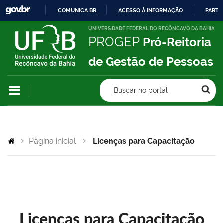
COMUNICA BR
ACESSO À INFORMAÇÃO
PARTI
IR
UNIVERSIDADE FEDERAL DO RECÔNCAVO DA BAHIA
PROGEP
Pró-Reitoria
PARA
O
de Gestão de Pessoas
CONTEÚDO
Buscar no portal
Página inicial
Licenças para Capacitação
Licenças para Capacitação