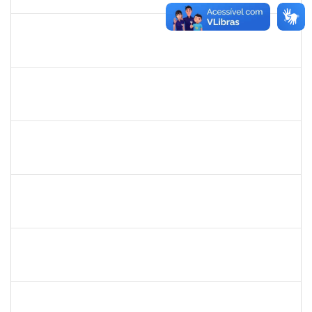
31/10/2025
Concluído
1717557
TATIANA POLLIANA PINTO DE LIMA
Docente
23007.00016726/2025-83
01/10/2025
29/12/2025
Concluído
1980987
ANA VALECIA ARAUJO RIBEIRO BRISSOT
Docente
23007.00018319/2025-43
01/10/2025
03/11/2025
Concluído
1527893
RITA DE CACIA SANTOS CHAGAS
Docente
23007.00021104/2025-23
01/10/2025
29/12/2025
Concluído
1258666
RITTA MARIA MORAIS CORREIA MOTA
Técnico
23007.00017292/2025-30
01/10/2025
24/10/2025
Concluído
RAFAEL BASTOS DAMASCENA
Técnico
23007.00019903/2025-52
01/10/2025
30/10/2025
Concluído
1152634
LUCIANO BORGES FREIRE
Técnico