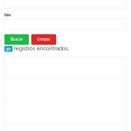
Fim
Buscar
Limpar
registros encontrados.
30
Matrícula
Nome
Cargo
Processo
Início
Fim
Status
1026881
KASSIO CARVALHO DA SILVA
Técnico
23007.00024968/2024-70
02/12/2025
31/12/2025
Concluído
1847366
ANGELA CRISTINA DE OLIVEIRA LIMA
Técnico
23007.00005268/2025-19
25/11/2025
19/12/2025
Concluído