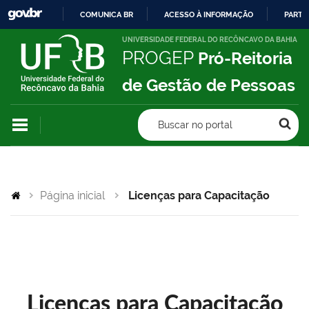
COMUNICA BR
ACESSO À INFORMAÇÃO
PARTI
IR
UNIVERSIDADE FEDERAL DO RECÔNCAVO DA BAHIA
PROGEP
Pró-Reitoria
PARA
O
de Gestão de Pessoas
CONTEÚDO
Buscar no portal
Página inicial
Licenças para Capacitação
Licenças para Capacitação