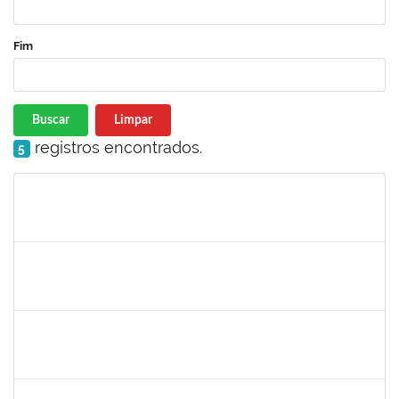
Fim
Buscar
Limpar
registros encontrados.
5
Matrícula
Nome
Cargo
Processo
Início
Fim
Status
1026881
KASSIO CARVALHO DA SILVA
Técnico
23007.00024968/2024-70
02/12/2025
31/12/2025
Concluído
1847366
ANGELA CRISTINA DE OLIVEIRA LIMA
Técnico
23007.00005268/2025-19
25/11/2025
19/12/2025
Concluído