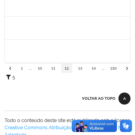
2328936
JENILDA BASTOS ALMEIDA PINHEIRO
Técnico
23007.00007283/2025-31
24/11/2025
08/12/2025
Concluído
1162621
WILLIAM OLIVEIRA SILVA SANTOS
Técnico
23007.00012085/2025-66
24/11/2025
19/12/2025
Concluído
HELENILDO SANTANA DOS SANTOS
HELENILDO SANTANA DOS SANTOS
Técnico
23007.00014634/2025-16
24/11/2025
23/12/2025
Concluído
1
...
10
11
12
13
14
...
220
5
VOLTAR AO TOPO
Todo o conteúdo deste site está publicado sob a licença
Creative Commons Atribuição-SemDerivações 3.0 Não
Adaptada
.